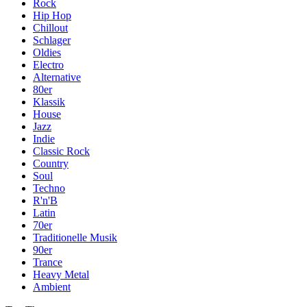
Rock
Hip Hop
Chillout
Schlager
Oldies
Electro
Alternative
80er
Klassik
House
Jazz
Indie
Classic Rock
Country
Soul
Techno
R'n'B
Latin
70er
Traditionelle Musik
90er
Trance
Heavy Metal
Ambient