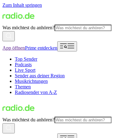
Zum Inhalt springen
Was möchtest du anhören?
App öffnen
Prime entdecken
Top Sender
Podcasts
Live Sport
Sender aus deiner Region
Musikrichtungen
Themen
Radiosender von A-Z
Was möchtest du anhören?