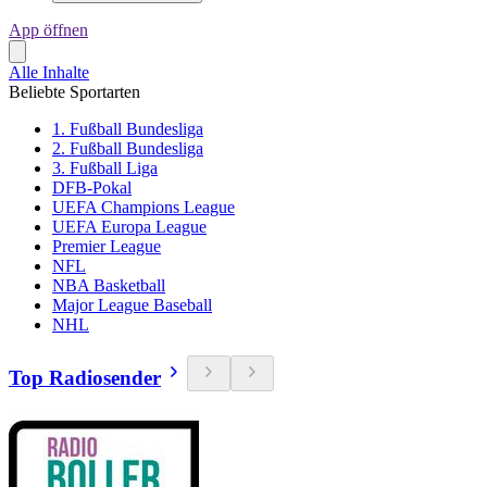
App öffnen
Alle Inhalte
Beliebte Sportarten
1. Fußball Bundesliga
2. Fußball Bundesliga
3. Fußball Liga
DFB-Pokal
UEFA Champions League
UEFA Europa League
Premier League
NFL
NBA Basketball
Major League Baseball
NHL
Top Radiosender