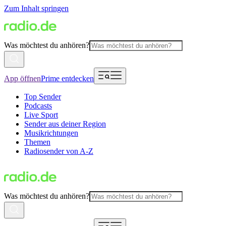
Zum Inhalt springen
Was möchtest du anhören?
App öffnen
Prime entdecken
Top Sender
Podcasts
Live Sport
Sender aus deiner Region
Musikrichtungen
Themen
Radiosender von A-Z
Was möchtest du anhören?