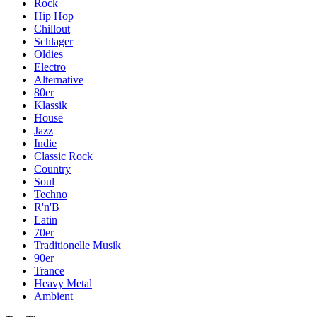
Rock
Hip Hop
Chillout
Schlager
Oldies
Electro
Alternative
80er
Klassik
House
Jazz
Indie
Classic Rock
Country
Soul
Techno
R'n'B
Latin
70er
Traditionelle Musik
90er
Trance
Heavy Metal
Ambient