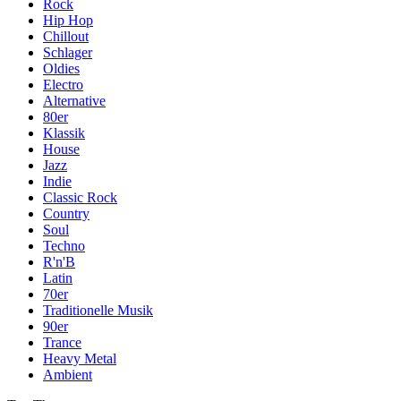
Rock
Hip Hop
Chillout
Schlager
Oldies
Electro
Alternative
80er
Klassik
House
Jazz
Indie
Classic Rock
Country
Soul
Techno
R'n'B
Latin
70er
Traditionelle Musik
90er
Trance
Heavy Metal
Ambient