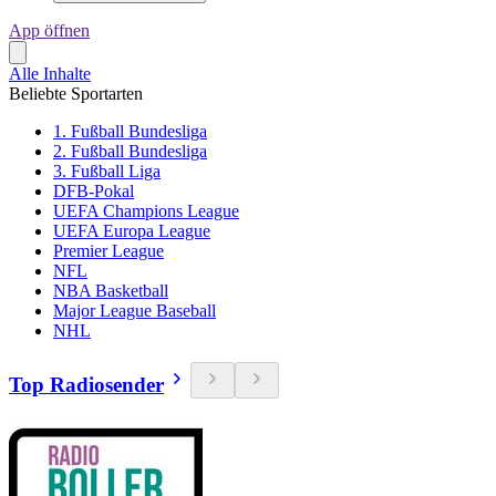
App öffnen
Alle Inhalte
Beliebte Sportarten
1. Fußball Bundesliga
2. Fußball Bundesliga
3. Fußball Liga
DFB-Pokal
UEFA Champions League
UEFA Europa League
Premier League
NFL
NBA Basketball
Major League Baseball
NHL
Top Radiosender