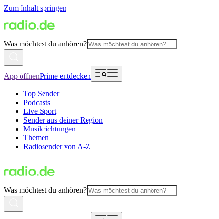
Zum Inhalt springen
Was möchtest du anhören?
App öffnen
Prime entdecken
Top Sender
Podcasts
Live Sport
Sender aus deiner Region
Musikrichtungen
Themen
Radiosender von A-Z
Was möchtest du anhören?