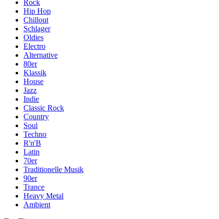
Rock
Hip Hop
Chillout
Schlager
Oldies
Electro
Alternative
80er
Klassik
House
Jazz
Indie
Classic Rock
Country
Soul
Techno
R'n'B
Latin
70er
Traditionelle Musik
90er
Trance
Heavy Metal
Ambient