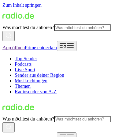
Zum Inhalt springen
Was möchtest du anhören?
App öffnen
Prime entdecken
Top Sender
Podcasts
Live Sport
Sender aus deiner Region
Musikrichtungen
Themen
Radiosender von A-Z
Was möchtest du anhören?