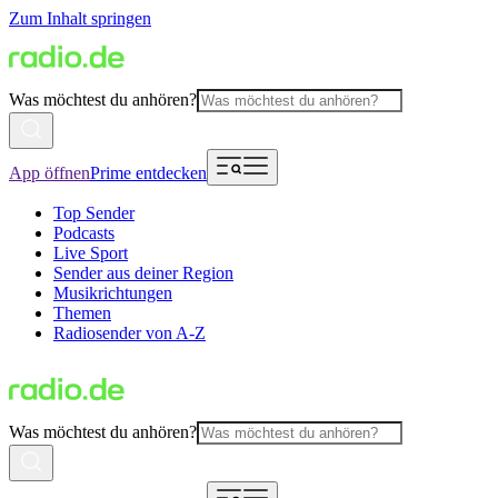
Zum Inhalt springen
Was möchtest du anhören?
App öffnen
Prime entdecken
Top Sender
Podcasts
Live Sport
Sender aus deiner Region
Musikrichtungen
Themen
Radiosender von A-Z
Was möchtest du anhören?