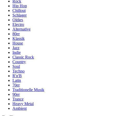
Rock
Hip Hop
Chillout
Schlager
Oldies
Electro
Alternative
80er
Klassik
House
Jazz
Indie
Classic Rock
Country
Soul
Techno
R'n'B
Latin
70er
Traditionelle Musik
90er
Trance
Heavy Metal
Ambient