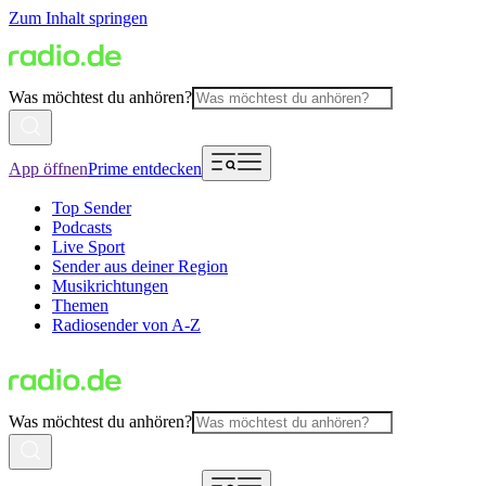
Zum Inhalt springen
Was möchtest du anhören?
App öffnen
Prime entdecken
Top Sender
Podcasts
Live Sport
Sender aus deiner Region
Musikrichtungen
Themen
Radiosender von A-Z
Was möchtest du anhören?