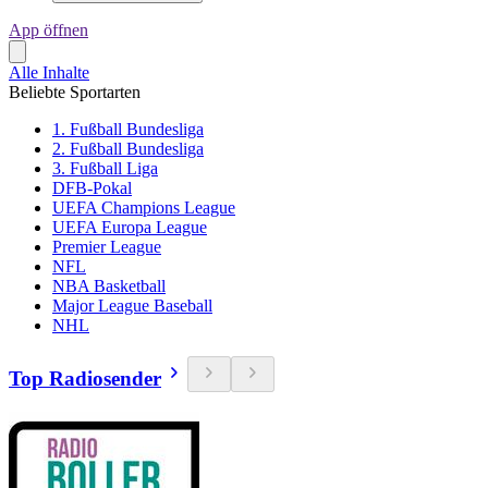
App öffnen
Alle Inhalte
Beliebte Sportarten
1. Fußball Bundesliga
2. Fußball Bundesliga
3. Fußball Liga
DFB-Pokal
UEFA Champions League
UEFA Europa League
Premier League
NFL
NBA Basketball
Major League Baseball
NHL
Top Radiosender