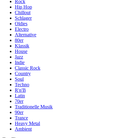
Rock
Hip Hop
Chillout
Schlager
Oldies
Electro
Alternative
80er
Klassik
House
Jazz
Indie
Classic Rock
Country
Soul
Techno
R'n'B
Latin
70er
Traditionelle Musik
90er
Trance
Heavy Metal
Ambient