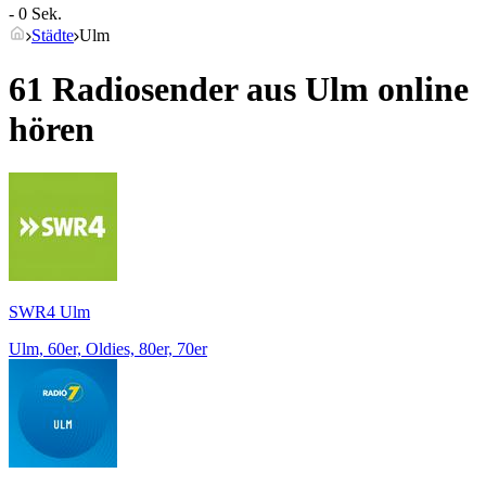
- 0 Sek.
Städte
Ulm
61 Radiosender aus
Ulm
online
hören
SWR4 Ulm
Ulm, 60er, Oldies, 80er, 70er