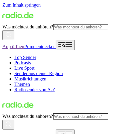
Zum Inhalt springen
Was möchtest du anhören?
App öffnen
Prime entdecken
Top Sender
Podcasts
Live Sport
Sender aus deiner Region
Musikrichtungen
Themen
Radiosender von A-Z
Was möchtest du anhören?