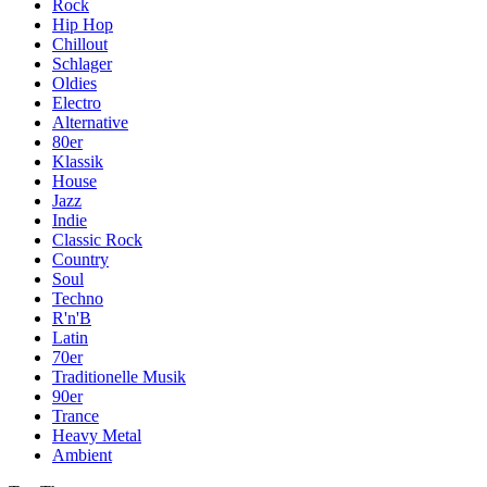
Rock
Hip Hop
Chillout
Schlager
Oldies
Electro
Alternative
80er
Klassik
House
Jazz
Indie
Classic Rock
Country
Soul
Techno
R'n'B
Latin
70er
Traditionelle Musik
90er
Trance
Heavy Metal
Ambient