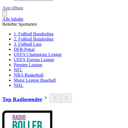
App öffnen
Alle Inhalte
Beliebte Sportarten
1. Fußball Bundesliga
2. Fußball Bundesliga
3. Fußball Liga
DFB-Pokal
UEFA Champions League
UEFA Europa League
Premier League
NFL
NBA Basketball
Major League Baseball
NHL
Top Radiosender