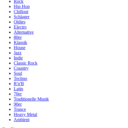
Rock
Hip Hop
Chillout
Schlager
Oldies
Electro
Alternative
80er
Klassik
House
Jazz
Indie
Classic Rock
Country
Soul
Techno
R'n'B
Latin
70er
Traditionelle Musik
90er
Trance
Heavy Metal
Ambient