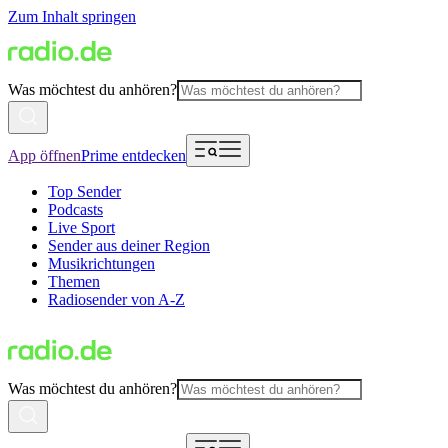
Zum Inhalt springen
Was möchtest du anhören?
App öffnen
Prime entdecken
Top Sender
Podcasts
Live Sport
Sender aus deiner Region
Musikrichtungen
Themen
Radiosender von A-Z
Was möchtest du anhören?