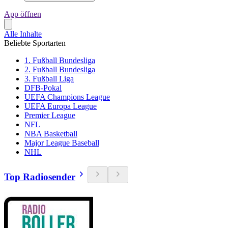
App öffnen
Alle Inhalte
Beliebte Sportarten
1. Fußball Bundesliga
2. Fußball Bundesliga
3. Fußball Liga
DFB-Pokal
UEFA Champions League
UEFA Europa League
Premier League
NFL
NBA Basketball
Major League Baseball
NHL
Top Radiosender