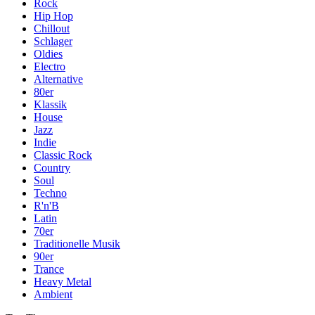
Rock
Hip Hop
Chillout
Schlager
Oldies
Electro
Alternative
80er
Klassik
House
Jazz
Indie
Classic Rock
Country
Soul
Techno
R'n'B
Latin
70er
Traditionelle Musik
90er
Trance
Heavy Metal
Ambient