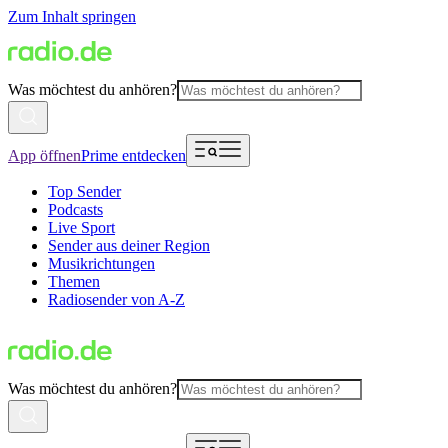
Zum Inhalt springen
Was möchtest du anhören?
App öffnen
Prime entdecken
Top Sender
Podcasts
Live Sport
Sender aus deiner Region
Musikrichtungen
Themen
Radiosender von A-Z
Was möchtest du anhören?