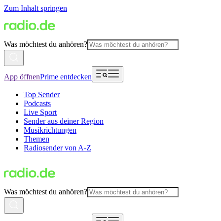
Zum Inhalt springen
Was möchtest du anhören?
App öffnen
Prime entdecken
Top Sender
Podcasts
Live Sport
Sender aus deiner Region
Musikrichtungen
Themen
Radiosender von A-Z
Was möchtest du anhören?