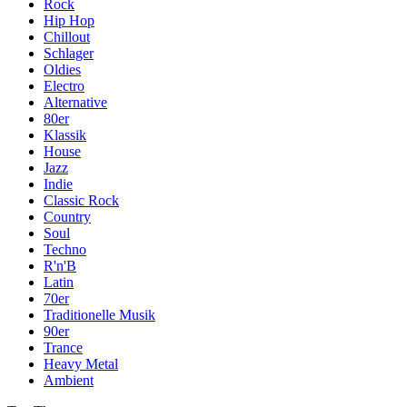
Rock
Hip Hop
Chillout
Schlager
Oldies
Electro
Alternative
80er
Klassik
House
Jazz
Indie
Classic Rock
Country
Soul
Techno
R'n'B
Latin
70er
Traditionelle Musik
90er
Trance
Heavy Metal
Ambient