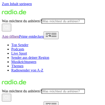
Zum Inhalt springen
Was möchtest du anhören?
App öffnen
Prime entdecken
Top Sender
Podcasts
Live Sport
Sender aus deiner Region
Musikrichtungen
Themen
Radiosender von A-Z
Was möchtest du anhören?