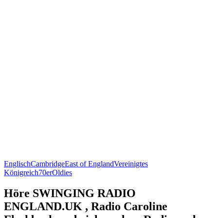
Englisch
Cambridge
East of England
Vereinigtes
Königreich
70er
Oldies
Höre SWINGING RADIO
ENGLAND.UK , Radio Caroline