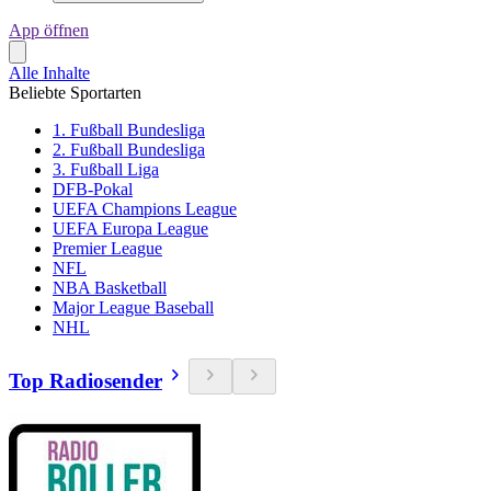
App öffnen
Alle Inhalte
Beliebte Sportarten
1. Fußball Bundesliga
2. Fußball Bundesliga
3. Fußball Liga
DFB-Pokal
UEFA Champions League
UEFA Europa League
Premier League
NFL
NBA Basketball
Major League Baseball
NHL
Top Radiosender