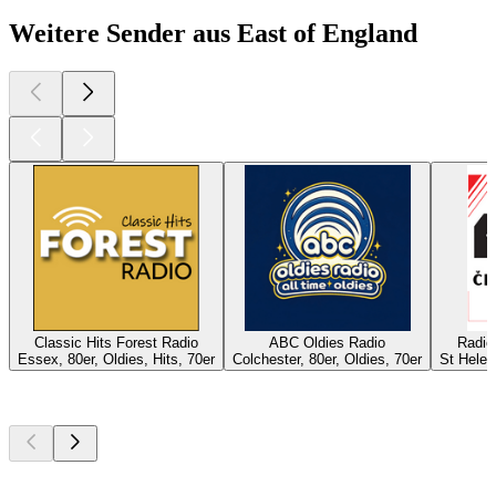
Weitere Sender aus East of England
Classic Hits Forest Radio
ABC Oldies Radio
Radio
Essex, 80er, Oldies, Hits, 70er
Colchester, 80er, Oldies, 70er
St Helen
Top
Podcasts
Top
Podcasts