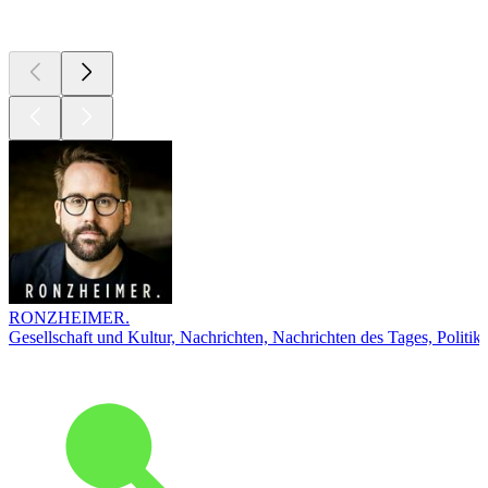
Top
Podcasts
RONZHEIMER.
Gesellschaft und Kultur, Nachrichten, Nachrichten des Tages, Politik