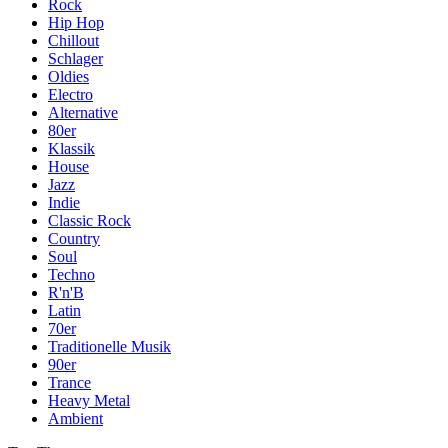
Rock
Hip Hop
Chillout
Schlager
Oldies
Electro
Alternative
80er
Klassik
House
Jazz
Indie
Classic Rock
Country
Soul
Techno
R'n'B
Latin
70er
Traditionelle Musik
90er
Trance
Heavy Metal
Ambient