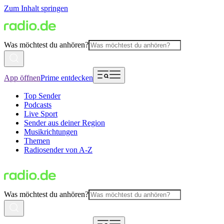
Zum Inhalt springen
Was möchtest du anhören?
App öffnen
Prime entdecken
Top Sender
Podcasts
Live Sport
Sender aus deiner Region
Musikrichtungen
Themen
Radiosender von A-Z
Was möchtest du anhören?