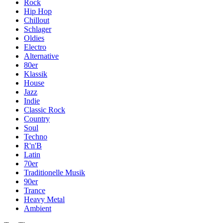
Rock
Hip Hop
Chillout
Schlager
Oldies
Electro
Alternative
80er
Klassik
House
Jazz
Indie
Classic Rock
Country
Soul
Techno
R'n'B
Latin
70er
Traditionelle Musik
90er
Trance
Heavy Metal
Ambient