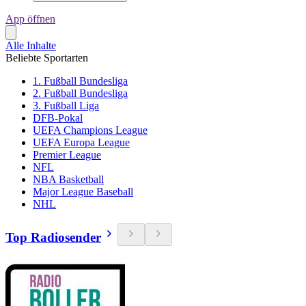
App öffnen
Alle Inhalte
Beliebte Sportarten
1. Fußball Bundesliga
2. Fußball Bundesliga
3. Fußball Liga
DFB-Pokal
UEFA Champions League
UEFA Europa League
Premier League
NFL
NBA Basketball
Major League Baseball
NHL
Top Radiosender