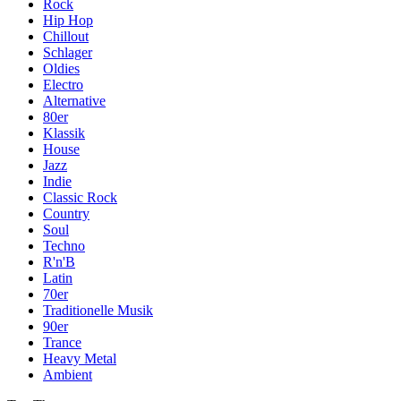
Rock
Hip Hop
Chillout
Schlager
Oldies
Electro
Alternative
80er
Klassik
House
Jazz
Indie
Classic Rock
Country
Soul
Techno
R'n'B
Latin
70er
Traditionelle Musik
90er
Trance
Heavy Metal
Ambient