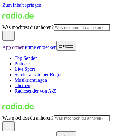
Zum Inhalt springen
Was möchtest du anhören?
App öffnen
Prime entdecken
Top Sender
Podcasts
Live Sport
Sender aus deiner Region
Musikrichtungen
Themen
Radiosender von A-Z
Was möchtest du anhören?