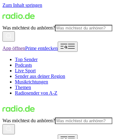
Zum Inhalt springen
Was möchtest du anhören?
App öffnen
Prime entdecken
Top Sender
Podcasts
Live Sport
Sender aus deiner Region
Musikrichtungen
Themen
Radiosender von A-Z
Was möchtest du anhören?