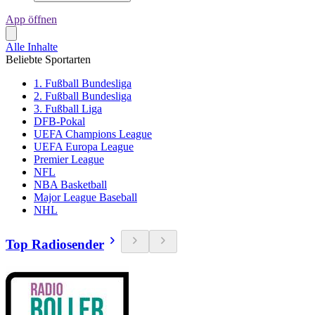
App öffnen
Alle Inhalte
Beliebte Sportarten
1. Fußball Bundesliga
2. Fußball Bundesliga
3. Fußball Liga
DFB-Pokal
UEFA Champions League
UEFA Europa League
Premier League
NFL
NBA Basketball
Major League Baseball
NHL
Top Radiosender