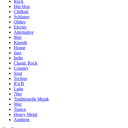
Rock
Hip Hop
Chillout
Schlager
Oldies
Electro
Alternative
80er
Klassik
House
Jazz
Indie
Classic Rock
Country
Soul
Techno
R'n'B
Latin
70er
Traditionelle Musik
90er
Trance
Heavy Metal
Ambient