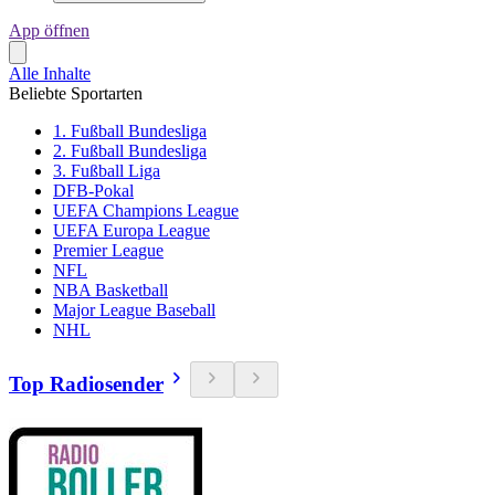
App öffnen
Alle Inhalte
Beliebte Sportarten
1. Fußball Bundesliga
2. Fußball Bundesliga
3. Fußball Liga
DFB-Pokal
UEFA Champions League
UEFA Europa League
Premier League
NFL
NBA Basketball
Major League Baseball
NHL
Top Radiosender