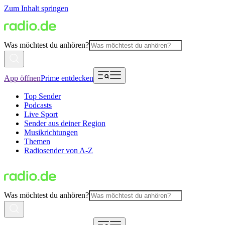
Zum Inhalt springen
Was möchtest du anhören?
App öffnen
Prime entdecken
Top Sender
Podcasts
Live Sport
Sender aus deiner Region
Musikrichtungen
Themen
Radiosender von A-Z
Was möchtest du anhören?