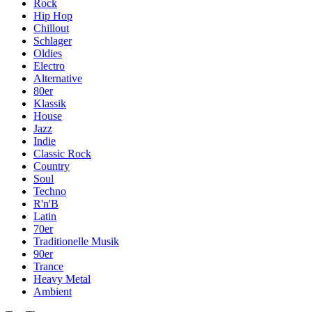
Rock
Hip Hop
Chillout
Schlager
Oldies
Electro
Alternative
80er
Klassik
House
Jazz
Indie
Classic Rock
Country
Soul
Techno
R'n'B
Latin
70er
Traditionelle Musik
90er
Trance
Heavy Metal
Ambient