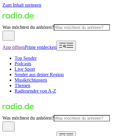
Zum Inhalt springen
Was möchtest du anhören?
App öffnen
Prime entdecken
Top Sender
Podcasts
Live Sport
Sender aus deiner Region
Musikrichtungen
Themen
Radiosender von A-Z
Was möchtest du anhören?