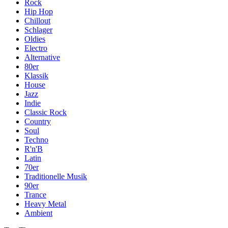
Rock
Hip Hop
Chillout
Schlager
Oldies
Electro
Alternative
80er
Klassik
House
Jazz
Indie
Classic Rock
Country
Soul
Techno
R'n'B
Latin
70er
Traditionelle Musik
90er
Trance
Heavy Metal
Ambient