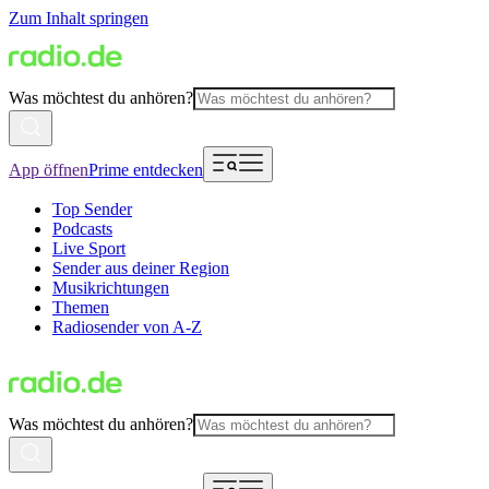
Zum Inhalt springen
Was möchtest du anhören?
App öffnen
Prime entdecken
Top Sender
Podcasts
Live Sport
Sender aus deiner Region
Musikrichtungen
Themen
Radiosender von A-Z
Was möchtest du anhören?