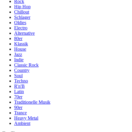
Rock
Hip Hop
Chillout
Schlager
Oldies
Electro
Alternative
80er
Klassik
House
Jazz
Indie
Classic Rock
Country
Soul
Techno
R'n'B
Latin
70er
Traditionelle Musik
90er
Trance
Heavy Metal
Ambient