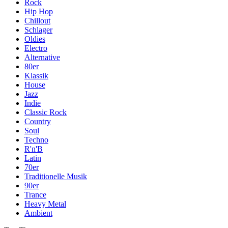
Rock
Hip Hop
Chillout
Schlager
Oldies
Electro
Alternative
80er
Klassik
House
Jazz
Indie
Classic Rock
Country
Soul
Techno
R'n'B
Latin
70er
Traditionelle Musik
90er
Trance
Heavy Metal
Ambient