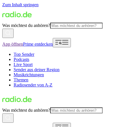
Zum Inhalt springen
Was möchtest du anhören?
App öffnen
Prime entdecken
Top Sender
Podcasts
Live Sport
Sender aus deiner Region
Musikrichtungen
Themen
Radiosender von A-Z
Was möchtest du anhören?