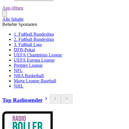
App öffnen
Alle Inhalte
Beliebte Sportarten
1. Fußball Bundesliga
2. Fußball Bundesliga
3. Fußball Liga
DFB-Pokal
UEFA Champions League
UEFA Europa League
Premier League
NFL
NBA Basketball
Major League Baseball
NHL
Top Radiosender