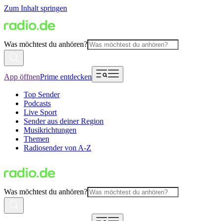
Zum Inhalt springen
Was möchtest du anhören?
App öffnen
Prime entdecken
Top Sender
Podcasts
Live Sport
Sender aus deiner Region
Musikrichtungen
Themen
Radiosender von A-Z
Was möchtest du anhören?