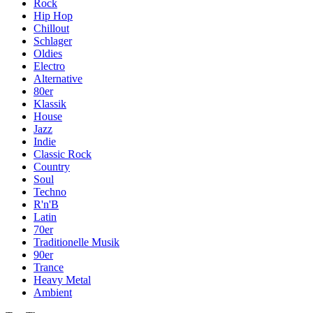
Rock
Hip Hop
Chillout
Schlager
Oldies
Electro
Alternative
80er
Klassik
House
Jazz
Indie
Classic Rock
Country
Soul
Techno
R'n'B
Latin
70er
Traditionelle Musik
90er
Trance
Heavy Metal
Ambient