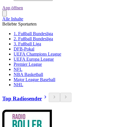
App öffnen
Alle Inhalte
Beliebte Sportarten
1. Fußball Bundesliga
2. Fußball Bundesliga
3. Fußball Liga
DFB-Pokal
UEFA Champions League
UEFA Europa League
Premier League
NFL
NBA Basketball
Major League Baseball
NHL
Top Radiosender