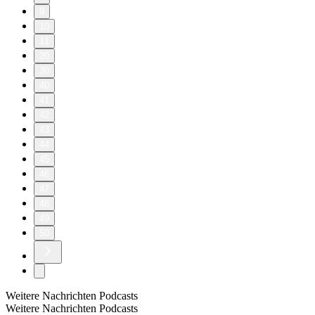
9
10
11
20
30
40
41
42
43
44
45
46
47
48
49
50
Weitere Nachrichten Podcasts
Weitere Nachrichten Podcasts