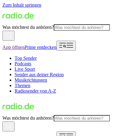
Zum Inhalt springen
Was möchtest du anhören?
App öffnen
Prime entdecken
Top Sender
Podcasts
Live Sport
Sender aus deiner Region
Musikrichtungen
Themen
Radiosender von A-Z
Was möchtest du anhören?