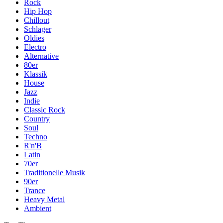
Rock
Hip Hop
Chillout
Schlager
Oldies
Electro
Alternative
80er
Klassik
House
Jazz
Indie
Classic Rock
Country
Soul
Techno
R'n'B
Latin
70er
Traditionelle Musik
90er
Trance
Heavy Metal
Ambient