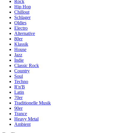
Rock
Hip Hop
Chillout
Schlager
Oldies
Electro
Alternative
80er
Klassik
House
Jazz
Indie
Classic Rock
Country
Soul
Techno
R'n'B
Latin
70er
Traditionelle Musik
90er
Trance
Heavy Metal
Ambient