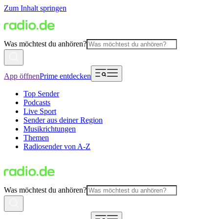
Zum Inhalt springen
Was möchtest du anhören?
App öffnen
Prime entdecken
Top Sender
Podcasts
Live Sport
Sender aus deiner Region
Musikrichtungen
Themen
Radiosender von A-Z
Was möchtest du anhören?