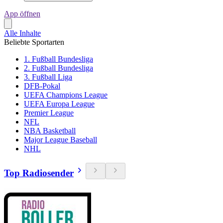
App öffnen
Alle Inhalte
Beliebte Sportarten
1. Fußball Bundesliga
2. Fußball Bundesliga
3. Fußball Liga
DFB-Pokal
UEFA Champions League
UEFA Europa League
Premier League
NFL
NBA Basketball
Major League Baseball
NHL
Top Radiosender