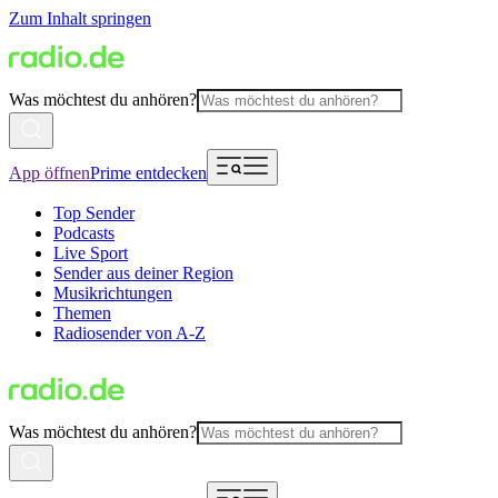
Zum Inhalt springen
Was möchtest du anhören?
App öffnen
Prime entdecken
Top Sender
Podcasts
Live Sport
Sender aus deiner Region
Musikrichtungen
Themen
Radiosender von A-Z
Was möchtest du anhören?