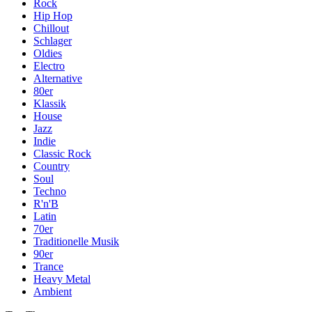
Rock
Hip Hop
Chillout
Schlager
Oldies
Electro
Alternative
80er
Klassik
House
Jazz
Indie
Classic Rock
Country
Soul
Techno
R'n'B
Latin
70er
Traditionelle Musik
90er
Trance
Heavy Metal
Ambient