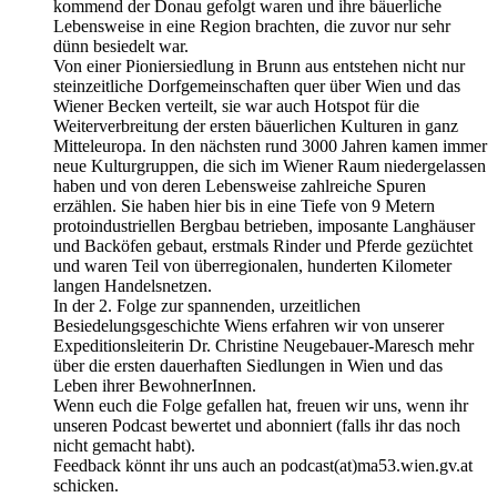
kommend der Donau gefolgt waren und ihre bäuerliche
Lebensweise in eine Region brachten, die zuvor nur sehr
dünn besiedelt war.
Von einer Pioniersiedlung in Brunn aus entstehen nicht nur
steinzeitliche Dorfgemeinschaften quer über Wien und das
Wiener Becken verteilt, sie war auch Hotspot für die
Weiterverbreitung der ersten bäuerlichen Kulturen in ganz
Mitteleuropa. In den nächsten rund 3000 Jahren kamen immer
neue Kulturgruppen, die sich im Wiener Raum niedergelassen
haben und von deren Lebensweise zahlreiche Spuren
erzählen. Sie haben hier bis in eine Tiefe von 9 Metern
protoindustriellen Bergbau betrieben, imposante Langhäuser
und Backöfen gebaut, erstmals Rinder und Pferde gezüchtet
und waren Teil von überregionalen, hunderten Kilometer
langen Handelsnetzen.
In der 2. Folge zur spannenden, urzeitlichen
Besiedelungsgeschichte Wiens erfahren wir von unserer
Expeditionsleiterin Dr. Christine Neugebauer-Maresch mehr
über die ersten dauerhaften Siedlungen in Wien und das
Leben ihrer BewohnerInnen.
Wenn euch die Folge gefallen hat, freuen wir uns, wenn ihr
unseren Podcast bewertet und abonniert (falls ihr das noch
nicht gemacht habt).
Feedback könnt ihr uns auch an podcast(at)ma53.wien.gv.at
schicken.