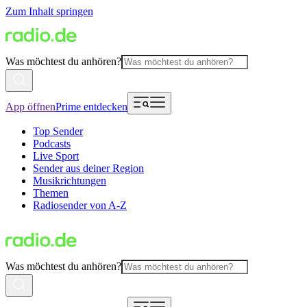
Zum Inhalt springen
Was möchtest du anhören?
App öffnen
Prime entdecken
Top Sender
Podcasts
Live Sport
Sender aus deiner Region
Musikrichtungen
Themen
Radiosender von A-Z
Was möchtest du anhören?