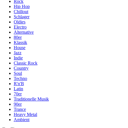
Rock
Hip Hop
Chillout
Schlager
Oldies
Electro
Alternative
80er
Klassik
House
Jazz
Indie
Classic Rock
Country
Soul
Techno
R'n'B
Latin
70er
Traditionelle Musik
90er
Trance
Heavy Metal
Ambient