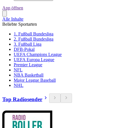
App öffnen
Alle Inhalte
Beliebte Sportarten
1. Fußball Bundesliga
2. Fußball Bundesliga
3. Fußball Liga
DFB-Pokal
UEFA Champions League
UEFA Europa League
Premier League
NFL
NBA Basketball
Major League Baseball
NHL
Top Radiosender