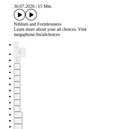
30.07.2026
|
15 Min.
Nihlism and Formlessness
Learn more about your ad choices. Visit
megaphone.fm/adchoices
1
2
3
4
5
6
7
8
9
10
11
20