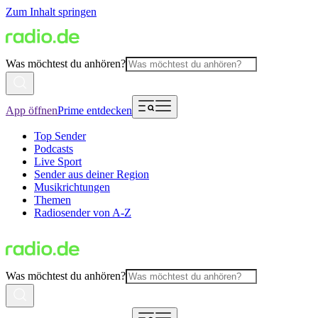
Zum Inhalt springen
Was möchtest du anhören?
App öffnen
Prime entdecken
Top Sender
Podcasts
Live Sport
Sender aus deiner Region
Musikrichtungen
Themen
Radiosender von A-Z
Was möchtest du anhören?