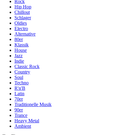
Rock
Hip Hop
Chillout
Schlager
Oldies
Electro
Alternative
80er
Klassik
House
Jazz
Indie
Classic Rock
Country
Soul
Techno
R'n'B
Latin
70er
Traditionelle Musik
90er
Trance
Heavy Metal
Ambient