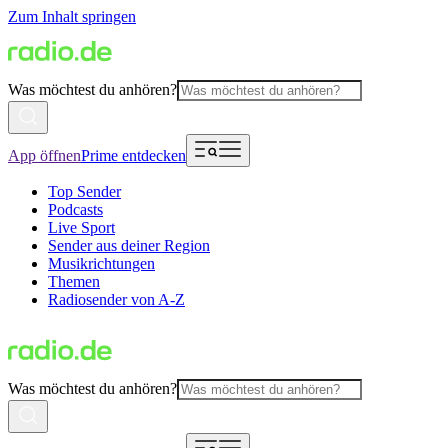
Zum Inhalt springen
Was möchtest du anhören?
App öffnen
Prime entdecken
Top Sender
Podcasts
Live Sport
Sender aus deiner Region
Musikrichtungen
Themen
Radiosender von A-Z
Was möchtest du anhören?