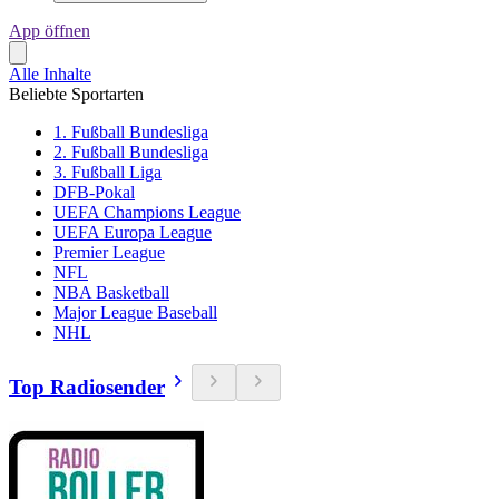
App öffnen
Alle Inhalte
Beliebte Sportarten
1. Fußball Bundesliga
2. Fußball Bundesliga
3. Fußball Liga
DFB-Pokal
UEFA Champions League
UEFA Europa League
Premier League
NFL
NBA Basketball
Major League Baseball
NHL
Top Radiosender