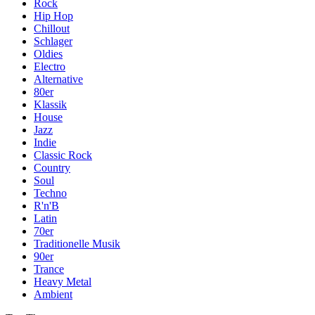
Rock
Hip Hop
Chillout
Schlager
Oldies
Electro
Alternative
80er
Klassik
House
Jazz
Indie
Classic Rock
Country
Soul
Techno
R'n'B
Latin
70er
Traditionelle Musik
90er
Trance
Heavy Metal
Ambient