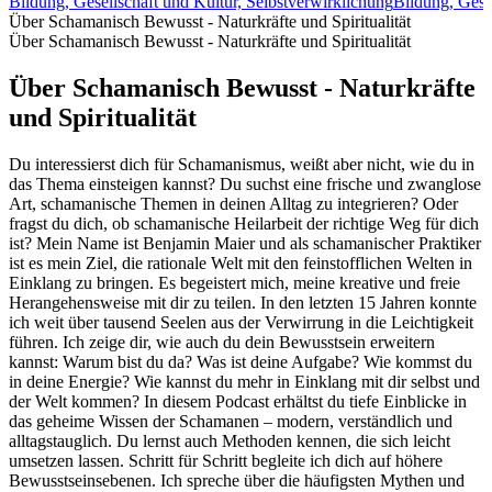
Bildung, Gesellschaft und Kultur, Selbstverwirklichung
Bildung, Gesc
Über Schamanisch Bewusst - Naturkräfte und Spiritualität
Über Schamanisch Bewusst - Naturkräfte und Spiritualität
Über Schamanisch Bewusst - Naturkräfte
und Spiritualität
Du interessierst dich für Schamanismus, weißt aber nicht, wie du in
das Thema einsteigen kannst? Du suchst eine frische und zwanglose
Art, schamanische Themen in deinen Alltag zu integrieren? Oder
fragst du dich, ob schamanische Heilarbeit der richtige Weg für dich
ist? Mein Name ist Benjamin Maier und als schamanischer Praktiker
ist es mein Ziel, die rationale Welt mit den feinstofflichen Welten in
Einklang zu bringen. Es begeistert mich, meine kreative und freie
Herangehensweise mit dir zu teilen. In den letzten 15 Jahren konnte
ich weit über tausend Seelen aus der Verwirrung in die Leichtigkeit
führen. Ich zeige dir, wie auch du dein Bewusstsein erweitern
kannst: Warum bist du da? Was ist deine Aufgabe? Wie kommst du
in deine Energie? Wie kannst du mehr in Einklang mit dir selbst und
der Welt kommen? In diesem Podcast erhältst du tiefe Einblicke in
das geheime Wissen der Schamanen – modern, verständlich und
alltagstauglich. Du lernst auch Methoden kennen, die sich leicht
umsetzen lassen. Schritt für Schritt begleite ich dich auf höhere
Bewusstseinsebenen. Ich spreche über die häufigsten Mythen und