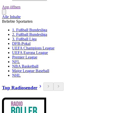
App öffnen
Alle Inhalte
Beliebte Sportarten
1. Fußball Bundesliga
2. Fußball Bundesliga
3. Fußball Liga
DFB-Pokal
UEFA Champions League
UEFA Europa League
Premier League
NFL
NBA Basketball
Major League Baseball
NHL
Top Radiosender