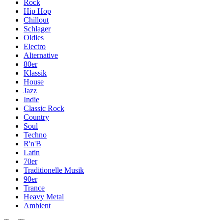
Rock
Hip Hop
Chillout
Schlager
Oldies
Electro
Alternative
80er
Klassik
House
Jazz
Indie
Classic Rock
Country
Soul
Techno
R'n'B
Latin
70er
Traditionelle Musik
90er
Trance
Heavy Metal
Ambient