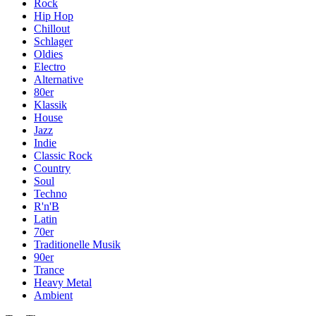
Rock
Hip Hop
Chillout
Schlager
Oldies
Electro
Alternative
80er
Klassik
House
Jazz
Indie
Classic Rock
Country
Soul
Techno
R'n'B
Latin
70er
Traditionelle Musik
90er
Trance
Heavy Metal
Ambient