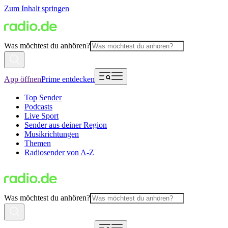
Zum Inhalt springen
Was möchtest du anhören?
App öffnen
Prime entdecken
Top Sender
Podcasts
Live Sport
Sender aus deiner Region
Musikrichtungen
Themen
Radiosender von A-Z
Was möchtest du anhören?