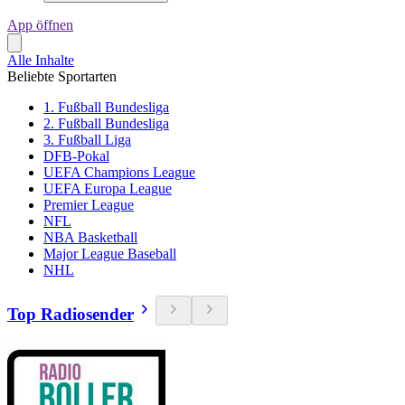
App öffnen
Alle Inhalte
Beliebte Sportarten
1. Fußball Bundesliga
2. Fußball Bundesliga
3. Fußball Liga
DFB-Pokal
UEFA Champions League
UEFA Europa League
Premier League
NFL
NBA Basketball
Major League Baseball
NHL
Top Radiosender