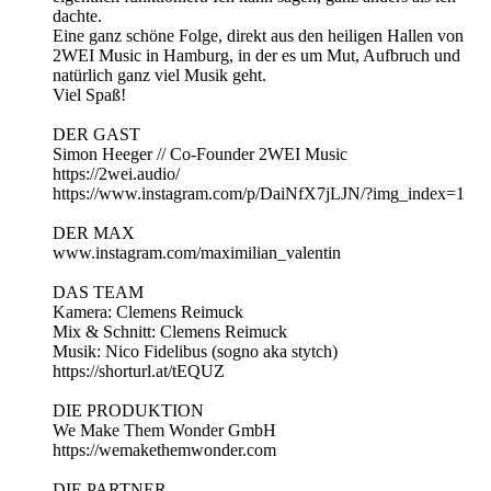
dachte.
Eine ganz schöne Folge, direkt aus den heiligen Hallen von
2WEI Music in Hamburg, in der es um Mut, Aufbruch und
natürlich ganz viel Musik geht.
Viel Spaß!
DER GAST
Simon Heeger // Co-Founder 2WEI Music
https://2wei.audio/
https://www.instagram.com/p/DaiNfX7jLJN/?img_index=1
DER MAX
www.instagram.com/maximilian_valentin
DAS TEAM
Kamera: Clemens Reimuck
Mix & Schnitt: Clemens Reimuck
Musik: Nico Fidelibus (sogno aka stytch)
https://shorturl.at/tEQUZ
DIE PRODUKTION
We Make Them Wonder GmbH
https://wemakethemwonder.com
DIE PARTNER