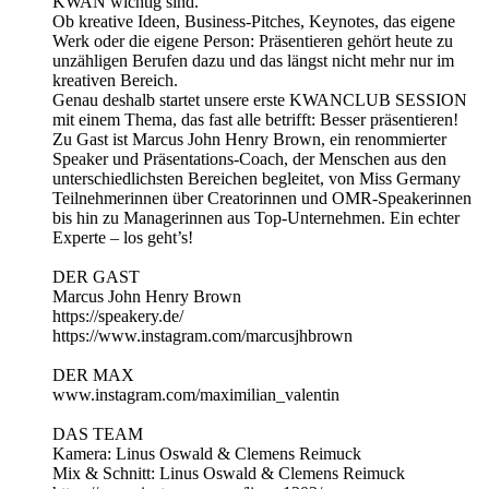
KWAN wichtig sind.
Ob kreative Ideen, Business-Pitches, Keynotes, das eigene
Werk oder die eigene Person: Präsentieren gehört heute zu
unzähligen Berufen dazu und das längst nicht mehr nur im
kreativen Bereich.
Genau deshalb startet unsere erste KWANCLUB SESSION
mit einem Thema, das fast alle betrifft: Besser präsentieren!
Zu Gast ist Marcus John Henry Brown, ein renommierter
Speaker und Präsentations-Coach, der Menschen aus den
unterschiedlichsten Bereichen begleitet, von Miss Germany
Teilnehmerinnen über Creatorinnen und OMR-Speakerinnen
bis hin zu Managerinnen aus Top-Unternehmen. Ein echter
Experte – los geht’s!
DER GAST
Marcus John Henry Brown
https://speakery.de/
https://www.instagram.com/marcusjhbrown
DER MAX
www.instagram.com/maximilian_valentin
DAS TEAM
Kamera: Linus Oswald & Clemens Reimuck
Mix & Schnitt: Linus Oswald & Clemens Reimuck