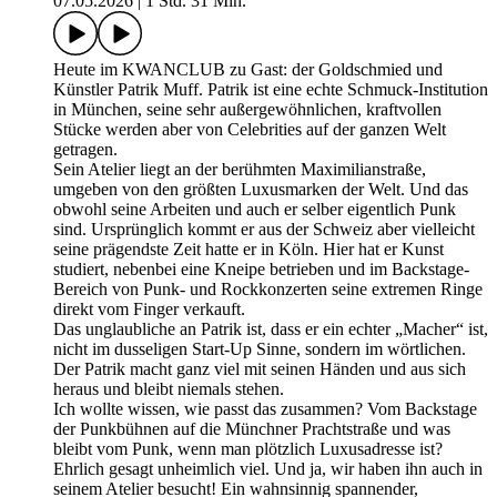
07.05.2026
|
1 Std. 31 Min.
Heute im KWANCLUB zu Gast: der Goldschmied und
Künstler Patrik Muff. Patrik ist eine echte Schmuck-Institution
in München, seine sehr außergewöhnlichen, kraftvollen
Stücke werden aber von Celebrities auf der ganzen Welt
getragen.
Sein Atelier liegt an der berühmten Maximilianstraße,
umgeben von den größten Luxusmarken der Welt. Und das
obwohl seine Arbeiten und auch er selber eigentlich Punk
sind. Ursprünglich kommt er aus der Schweiz aber vielleicht
seine prägendste Zeit hatte er in Köln. Hier hat er Kunst
studiert, nebenbei eine Kneipe betrieben und im Backstage-
Bereich von Punk- und Rockkonzerten seine extremen Ringe
direkt vom Finger verkauft.
Das unglaubliche an Patrik ist, dass er ein echter „Macher“ ist,
nicht im dusseligen Start-Up Sinne, sondern im wörtlichen.
Der Patrik macht ganz viel mit seinen Händen und aus sich
heraus und bleibt niemals stehen.
Ich wollte wissen, wie passt das zusammen? Vom Backstage
der Punkbühnen auf die Münchner Prachtstraße und was
bleibt vom Punk, wenn man plötzlich Luxusadresse ist?
Ehrlich gesagt unheimlich viel. Und ja, wir haben ihn auch in
seinem Atelier besucht! Ein wahnsinnig spannender,