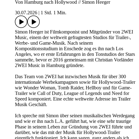
Von Hamburg nach Hollywood // Simon Heeger
30.07.2026
|
1 Std. 1 Min.
Simon Heeger ist Filmkomponist und Mitgründer von 2WEI
Music, einem der weltweit gefragtesten Studios für Trailer-,
Werbe- und Game-Musik. Nach seinem
Kompositionsstudium in Enschede zog es ihn nach Los
Angeles, wo er erste Erfahrungen in den Tonstudios der Stars
sammelte, bevor er 2016 gemeinsam mit Christian Vorländer
2WEI Music in Hamburg gründete.
Das Team von 2WEI hat inzwischen Musik für über 300
internationale Werbekampagnen sowie für Hollywood-Trailer
wie Wonder Woman, Tomb Raider, Hellboy und für Game-
Trailer wie Call of Duty, League of Legends und Need for
Speed komponiert. Eine echte weltweite Adresse im Trailer
Musik Geschäft.
Ich spreche mit Simon über seinen musikalischen Werdegang
und wie er ihn nach L.A. geführt hat, wie eine sehr traurige
Phase in seinem Leben zur Gründung von 2WEI führte und
darüber, wie das mit der Musik für Hollywood-Trailer
eigentlich funktioniert. Ich kann sagen, ganz anders als ich