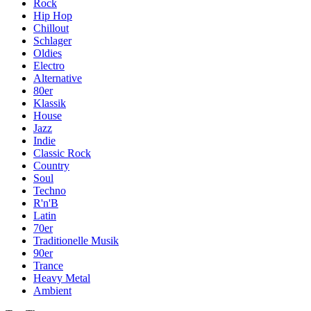
Rock
Hip Hop
Chillout
Schlager
Oldies
Electro
Alternative
80er
Klassik
House
Jazz
Indie
Classic Rock
Country
Soul
Techno
R'n'B
Latin
70er
Traditionelle Musik
90er
Trance
Heavy Metal
Ambient