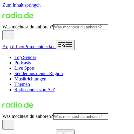
Zum Inhalt springen
Was möchtest du anhören?
App öffnen
Prime entdecken
Top Sender
Podcasts
Live Sport
Sender aus deiner Region
Musikrichtungen
Themen
Radiosender von A-Z
Was möchtest du anhören?