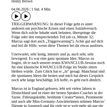
Henry Brown
04.06.2026
|
1 Std. 4 Min.
TRIGGERWARNUNG: In dieser Folge geht es unter
anderem um psychische Krisen und einen Suizidversuch.
Wenn dich solche Inhalte stark belasten, überspringe die
Folge oder den entsprechenden Teil (ab ca. Minute 32;
Marcus sagt dort auch „Triggerwarning“). Achte gut auf dich
und hol dir Hilfe, wenn diese Themen bei dir etwas auslösen.
Unerwartet, sehr lustig, intensiv und ja, auch sehr, sehr
bewegend. Es war eine ganz spontane Idee, Marcus zu
fragen, ob er nach unserer ersten KWANCLUB‑Session noch
für eine klassische KWANCLUB‑Folge im Studio sitzen
bleiben würde. Zum Glück hat er „Ja“ gesagt. Manchmal sind
die spontanen Ideen die besten und mich hat dieses Gespräch
noch sehr lange beschäftigt. Ich hoffe, es geht euch ähnlich.
Marcus ist in England geboren, lebt seit vielen Jahren in
Deutschland und ist einer der besten Speaker‑Coaches in der
Szene. Führungskräfte, berühmte Creator*innen, Prominente
und auch alle Miss‑Germany‑Anwärterinnen nehmen Marcus’
Dienste in Anspruch und für viele ist er weit mehr als nur ein