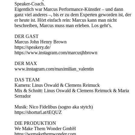
Speaker‑Coach.
Eigentlich war Marcus Performance‑Künstler – und dann
ganz viel anderes –, bis er zu dem Experten geworden ist, der
er heute ist. Hört einfach rein: Marcus kann man nicht
beschreiben, Marcus muss man erleben. Los geht’s.
DER GAST
Marcus John Henry Brown
https://speakery.de/
https://www.instagram.com/marcusjhbrown
DER MAX
www.instagram.com/maximilian_valentin
DAS TEAM
Kamera: Linus Oswald & Clemens Reimuck
Mix & Schnitt: Linus Oswald & Clemens Reimuck & Maria
Serrador
Musik: Nico Fidelibus (sogno aka stytch)
https://shorturl.at/tEQUZ
DIE PRODUKTION
We Make Them Wonder GmbH
https://wemakethemwonder.com