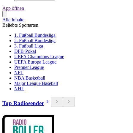
App öffnen
Alle Inhalte
Beliebte Sportarten
1. Fußball Bundesliga
2. Fußball Bundesliga
3. Fußball Liga
DFB-Pokal
UEFA Champions League
UEFA Europa League
Premier League
NFL
NBA Basketball
Major League Baseball
NHL
Top Radiosender