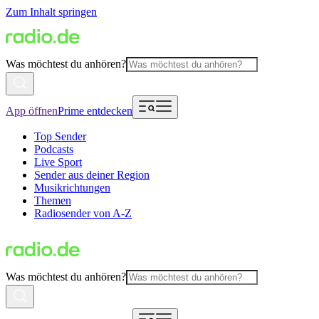
Zum Inhalt springen
Was möchtest du anhören?
App öffnen
Prime entdecken
Top Sender
Podcasts
Live Sport
Sender aus deiner Region
Musikrichtungen
Themen
Radiosender von A-Z
Was möchtest du anhören?