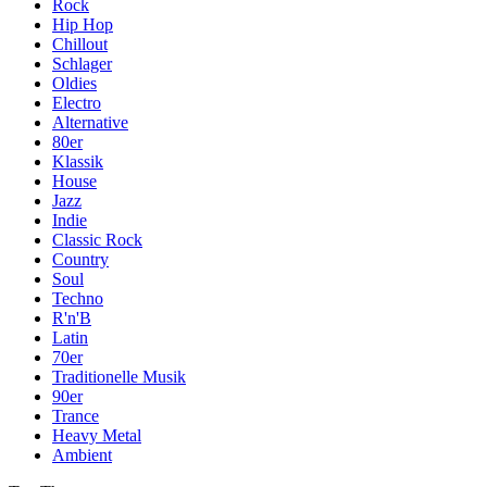
Rock
Hip Hop
Chillout
Schlager
Oldies
Electro
Alternative
80er
Klassik
House
Jazz
Indie
Classic Rock
Country
Soul
Techno
R'n'B
Latin
70er
Traditionelle Musik
90er
Trance
Heavy Metal
Ambient