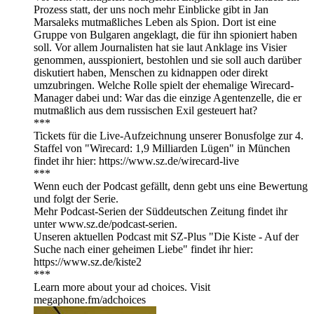
Prozess statt, der uns noch mehr Einblicke gibt in Jan
Marsaleks mutmaßliches Leben als Spion. Dort ist eine
Gruppe von Bulgaren angeklagt, die für ihn spioniert haben
soll. Vor allem Journalisten hat sie laut Anklage ins Visier
genommen, ausspioniert, bestohlen und sie soll auch darüber
diskutiert haben, Menschen zu kidnappen oder direkt
umzubringen. Welche Rolle spielt der ehemalige Wirecard-
Manager dabei und: War das die einzige Agentenzelle, die er
mutmaßlich aus dem russischen Exil gesteuert hat?
***
Tickets für die Live-Aufzeichnung unserer Bonusfolge zur 4.
Staffel von "Wirecard: 1,9 Milliarden Lügen" in München
findet ihr hier: https://www.sz.de/wirecard-live
***
Wenn euch der Podcast gefällt, denn gebt uns eine Bewertung
und folgt der Serie.
Mehr Podcast-Serien der Süddeutschen Zeitung findet ihr
unter www.sz.de/podcast-serien.
Unseren aktuellen Podcast mit SZ-Plus "Die Kiste - Auf der
Suche nach einer geheimen Liebe" findet ihr hier:
https://www.sz.de/kiste2
***
Learn more about your ad choices. Visit
megaphone.fm/adchoices