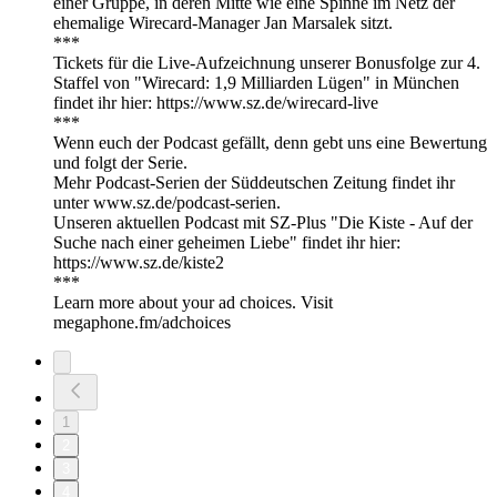
einer Gruppe, in deren Mitte wie eine Spinne im Netz der
ehemalige Wirecard-Manager Jan Marsalek sitzt.
***
Tickets für die Live-Aufzeichnung unserer Bonusfolge zur 4.
Staffel von "Wirecard: 1,9 Milliarden Lügen" in München
findet ihr hier: https://www.sz.de/wirecard-live
***
Wenn euch der Podcast gefällt, denn gebt uns eine Bewertung
und folgt der Serie.
Mehr Podcast-Serien der Süddeutschen Zeitung findet ihr
unter www.sz.de/podcast-serien.
Unseren aktuellen Podcast mit SZ-Plus "Die Kiste - Auf der
Suche nach einer geheimen Liebe" findet ihr hier:
https://www.sz.de/kiste2
***
Learn more about your ad choices. Visit
megaphone.fm/adchoices
1
2
3
4