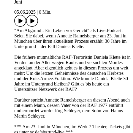
Juni
05.06.2025
|
0 Min.
"Am Abgrund - Ein Leben vor Gericht" als Live-Podcast:
Seien Sie dabei, wenn Annette Ramelsberger am 23. Juni in
München über ihren aktuellsten Prozess erzählt: 30 Jahre im
Untergrund – der Fall Daniela Klette.
Die frühere mutmaßliche RAF-Terroristin Daniela Klette ist in
Verden an der Aller wegen Raubs und versuchten Mordes
angeklagt. Aber eigentlich geht es in diesem Prozess um weit
mehr: Um die letzten Geheimnisse des deutschen Herbstes
und der Rote-Armee-Fraktion. Wie konnte Daniela Klette 30
Jahre im Untergrund bleiben? Gibt es bis heute ein
Unterstützer-Netzwerk der RAF?
Darüber spricht Annette Ramelsberger an diesem Abend auch
mit einem Mann, dessen Vater von der RAF 1977 entführt
und ermordet wurde: Jörg Schleyer, dem Sohn von Hanns
Martin Schleyer.
*** Am 23. Juni in München, im Werk 7 Theater, Tickets gibt
es unter sz.de/abgrund-live ***