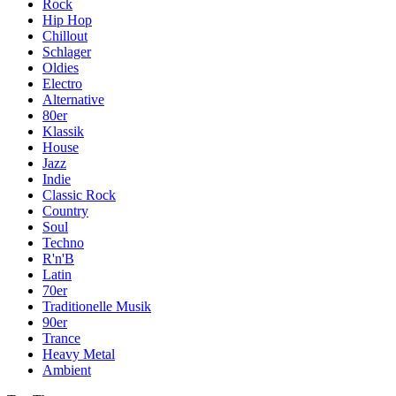
Rock
Hip Hop
Chillout
Schlager
Oldies
Electro
Alternative
80er
Klassik
House
Jazz
Indie
Classic Rock
Country
Soul
Techno
R'n'B
Latin
70er
Traditionelle Musik
90er
Trance
Heavy Metal
Ambient