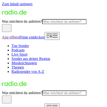
Zum Inhalt springen
Was möchtest du anhören?
App öffnen
Prime entdecken
Top Sender
Podcasts
Live Sport
Sender aus deiner Region
Musikrichtungen
Themen
Radiosender von A-Z
Was möchtest du anhören?