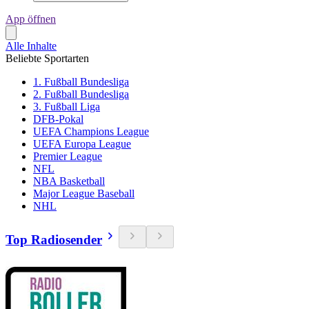
App öffnen
Alle Inhalte
Beliebte Sportarten
1. Fußball Bundesliga
2. Fußball Bundesliga
3. Fußball Liga
DFB-Pokal
UEFA Champions League
UEFA Europa League
Premier League
NFL
NBA Basketball
Major League Baseball
NHL
Top Radiosender