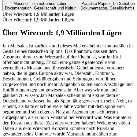
Messner - ein extremes Leben
Paradise Papers: Im Schattenr
Dokumentation, Gesellschaft und Kultur
Dokumentation, Gesellschaft un
Über Wirecard: 1,9 Milliarden Lügen
Über Wirecard: 1,9 Milliarden Lügen
Über Wirecard: 1,9 Milliarden Lügen
Jan Marsalek ist zurück - und dieses Mal erscheint er mutmaßlich in
Gestalt eines russischen Spions. Das Phantom, das seit dem
Zusammenbruch von Wirecard auf der Flucht ist, war im Exil
offenbar nicht untätig. Er soll eine ganze Agentenzelle von -
vermutlich - Moskau aus für russische Geheimdienste gesteuert
haben, die in ganz Europa aktiv war. Diebstahl, Einbruch,
Beschattungen, Geldübergaben und Schmuggel wird ihnen
vorgeworfen und noch mehr: Angeblich sollen auch Anschläge und
Entführungen geplant gewesen sein. Aber was wir nun auch
glauben zu wissen: Jan Marsalek scheint nicht erst seitdem er
Deutschland verlassen hat als Spion tätig gewesen zu sein. Nein, es
scheint, als hätte er schon viele Jahre vorher mit dem spionieren
begonnen und sein eigenes Netz an Agenten um sich herum
aufgespannt, als er noch Vorstand bei Wirecard war. Was könnte er
den Russen aus dieser Zeit alles verraten haben? Welche sensiblen
Daten aus dem Wirecard-Konzern könnten nach Russland
gewandert sein? Und wie wurde Marsalek mutmaßlich zum