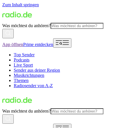
Zum Inhalt springen
Was möchtest du anhören?
App öffnen
Prime entdecken
Top Sender
Podcasts
Live Sport
Sender aus deiner Region
Musikrichtungen
Themen
Radiosender von A-Z
Was möchtest du anhören?