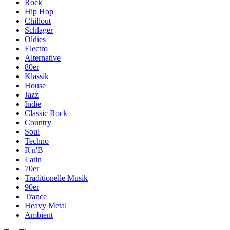
Rock
Hip Hop
Chillout
Schlager
Oldies
Electro
Alternative
80er
Klassik
House
Jazz
Indie
Classic Rock
Country
Soul
Techno
R'n'B
Latin
70er
Traditionelle Musik
90er
Trance
Heavy Metal
Ambient