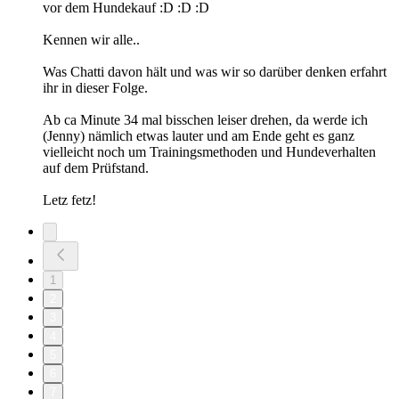
vor dem Hundekauf :D :D :D
Kennen wir alle..
Was Chatti davon hält und was wir so darüber denken erfahrt
ihr in dieser Folge.
Ab ca Minute 34 mal bisschen leiser drehen, da werde ich
(Jenny) nämlich etwas lauter und am Ende geht es ganz
vielleicht noch um Trainingsmethoden und Hundeverhalten
auf dem Prüfstand.
Letz fetz!
1
2
3
4
5
6
7