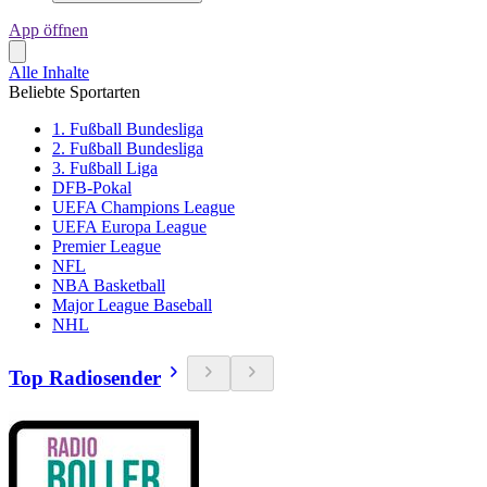
App öffnen
Alle Inhalte
Beliebte Sportarten
1. Fußball Bundesliga
2. Fußball Bundesliga
3. Fußball Liga
DFB-Pokal
UEFA Champions League
UEFA Europa League
Premier League
NFL
NBA Basketball
Major League Baseball
NHL
Top Radiosender