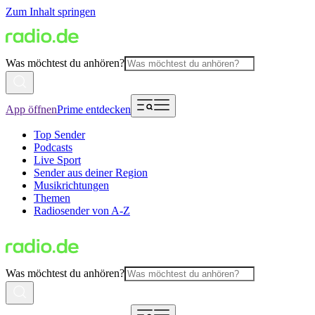
Zum Inhalt springen
Was möchtest du anhören?
App öffnen
Prime entdecken
Top Sender
Podcasts
Live Sport
Sender aus deiner Region
Musikrichtungen
Themen
Radiosender von A-Z
Was möchtest du anhören?