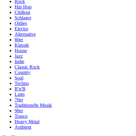
Rock
Hip Hop
Chillout
Schlager
Oldies
Electro
Alternative
80er
Klassik
House
Jazz
Indie
Classic Rock
Country
Soul
Techno
R'n'B
Latin
70er
Traditionelle Musik
90er
Trance
Heavy Metal
Ambient