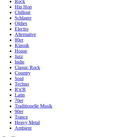
Rock
Hip Hop
Chillout
Schlager
Oldies
Electro
Alternative
80er
Klassik
House
Jazz
Indie
Classic Rock
Country
Soul
Techno
R'n'B
Latin
70er
Traditionelle Musik
90er
Trance
Heavy Metal
Ambient