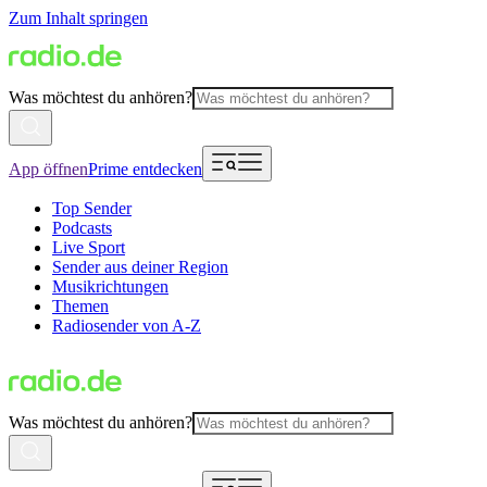
Zum Inhalt springen
Was möchtest du anhören?
App öffnen
Prime entdecken
Top Sender
Podcasts
Live Sport
Sender aus deiner Region
Musikrichtungen
Themen
Radiosender von A-Z
Was möchtest du anhören?