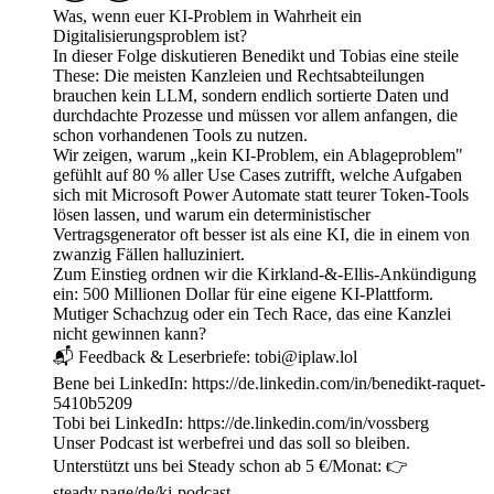
Was, wenn euer KI-Problem in Wahrheit ein
Digitalisierungsproblem ist?
In dieser Folge diskutieren Benedikt und Tobias eine steile
These: Die meisten Kanzleien und Rechtsabteilungen
brauchen kein LLM, sondern endlich sortierte Daten und
durchdachte Prozesse und müssen vor allem anfangen, die
schon vorhandenen Tools zu nutzen.
Wir zeigen, warum „kein KI-Problem, ein Ablageproblem"
gefühlt auf 80 % aller Use Cases zutrifft, welche Aufgaben
sich mit Microsoft Power Automate statt teurer Token-Tools
lösen lassen, und warum ein deterministischer
Vertragsgenerator oft besser ist als eine KI, die in einem von
zwanzig Fällen halluziniert.
Zum Einstieg ordnen wir die Kirkland-&-Ellis-Ankündigung
ein: 500 Millionen Dollar für eine eigene KI-Plattform.
Mutiger Schachzug oder ein Tech Race, das eine Kanzlei
nicht gewinnen kann?
📬 Feedback & Leserbriefe: tobi@iplaw.lol
Bene bei LinkedIn: https://de.linkedin.com/in/benedikt-raquet-
5410b5209
Tobi bei LinkedIn: https://de.linkedin.com/in/vossberg
Unser Podcast ist werbefrei und das soll so bleiben.
Unterstützt uns bei Steady schon ab 5 €/Monat: 👉
steady.page/de/ki-podcast