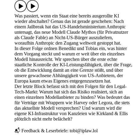
Was passiert, wenn ein Staat eine bereits ausgerollte KI
wieder abschaltet? Genau das ist gerade geschehen: Nach
einem Jailbreak hat das US-Handelsministerium Anthropic
untersagt, das neue Modell Claude Mythos (für Privatnutzer
als Claude Fable) an Nicht-US-Bürger auszuliefern,
woraufhin Anthropic den Zugang weltweit gestoppt hat.
In dieser Folge ordnen Benedikt und Tobias ein, was hinter
dem Vorgang steckt und warum er weit über ein einzelnes
Modell hinausreicht. Wir sprechen über die erste echte
staatliche Kontrolle der KI-Leistungsfähigkeit, über die Frage,
ob die Entwicklung damit an eine Grenze stößt, und über
unsere gewachsene Abhängigkeit von US-Anbietern, der
Europa kaum etwas Eigenes entgegenzusetzen hat.
Der letzte Block befasst sich mit den Folgen für den Legal-
Tech-Markt: Warum hat sich das Risiko realisiert, sich an
einen einzelnen Modellanbieter zu binden? Was bedeutet das
für Verträge mit Wrappern wie Harvey oder Legora, die stets
das aktuellste Modell versprechen? Und warum wird die
eigene KI-Infrastruktur von Kanzleien wie Kirkland & Ellis
plötzlich nicht mehr belächelt?
📬 Feedback & Leserbriefe: tobi@iplaw.lol