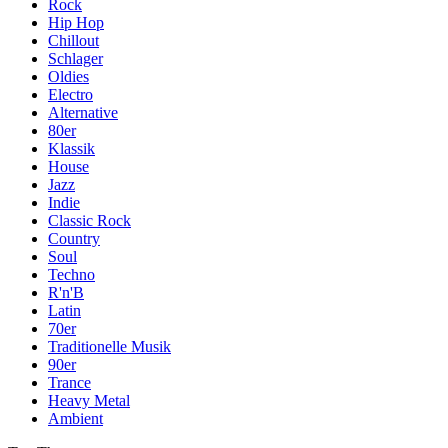
Rock
Hip Hop
Chillout
Schlager
Oldies
Electro
Alternative
80er
Klassik
House
Jazz
Indie
Classic Rock
Country
Soul
Techno
R'n'B
Latin
70er
Traditionelle Musik
90er
Trance
Heavy Metal
Ambient