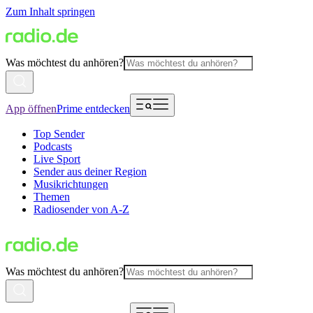
Zum Inhalt springen
Was möchtest du anhören?
App öffnen
Prime entdecken
Top Sender
Podcasts
Live Sport
Sender aus deiner Region
Musikrichtungen
Themen
Radiosender von A-Z
Was möchtest du anhören?