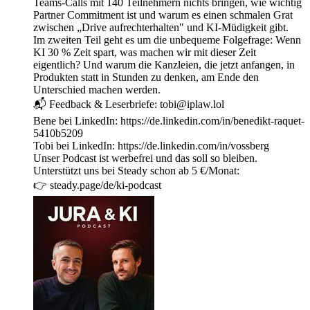
Teams-Calls mit 140 Teilnehmern nichts bringen, wie wichtig
Partner Commitment ist und warum es einen schmalen Grat
zwischen „Drive aufrechterhalten" und KI-Müdigkeit gibt.
Im zweiten Teil geht es um die unbequeme Folgefrage: Wenn
KI 30 % Zeit spart, was machen wir mit dieser Zeit
eigentlich? Und warum die Kanzleien, die jetzt anfangen, in
Produkten statt in Stunden zu denken, am Ende den
Unterschied machen werden.
📬 Feedback & Leserbriefe: tobi@iplaw.lol
Bene bei LinkedIn: https://de.linkedin.com/in/benedikt-raquet-
5410b5209
Tobi bei LinkedIn: https://de.linkedin.com/in/vossberg
Unser Podcast ist werbefrei und das soll so bleiben.
Unterstützt uns bei Steady schon ab 5 €/Monat:
👉 steady.page/de/ki-podcast