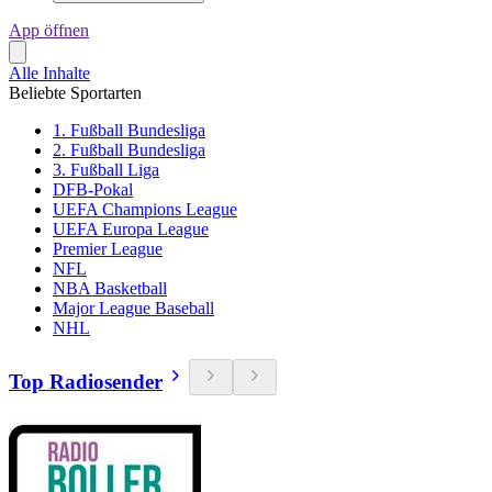
App öffnen
Alle Inhalte
Beliebte Sportarten
1. Fußball Bundesliga
2. Fußball Bundesliga
3. Fußball Liga
DFB-Pokal
UEFA Champions League
UEFA Europa League
Premier League
NFL
NBA Basketball
Major League Baseball
NHL
Top Radiosender