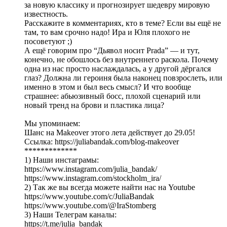
за новую классику и прогнозирует шедевру мировую
известность.
Расскажите в комментариях, кто в теме? Если вы ещё не
там, то вам срочно надо! Ира и Юля плохого не
посоветуют ;)
А ещё говорим про “Дьявол носит Prada” — и тут,
конечно, не обошлось без внутреннего раскола. Почему
одна из нас просто наслаждалась, а у другой дёргался
глаз? Должна ли героиня была наконец повзрослеть, или
именно в этом и был весь смысл? И что вообще
страшнее: абьюзивный босс, плохой сценарий или
новый тренд на брови и пластика лица?
Мы упоминаем:
Шанс на Makeover этого лета действует до 29.05!
Ссылка: https://juliabandak.com/blog-makeover
*************
1) Наши инстаграмы:
https://www.instagram.com/julia_bandak/
https://www.instagram.com/stockholm_ira/
2) Так же вы всегда можете найти нас на Youtube
https://www.youtube.com/c/JuliaBandak
https://www.youtube.com/@IraStomberg
3) Наши Телеграм каналы:
https://t.me/julia_bandak