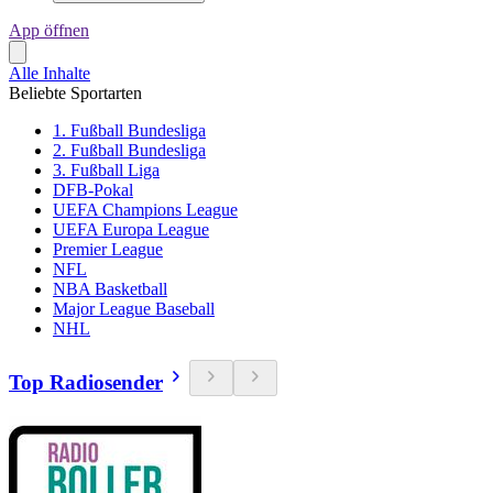
App öffnen
Alle Inhalte
Beliebte Sportarten
1. Fußball Bundesliga
2. Fußball Bundesliga
3. Fußball Liga
DFB-Pokal
UEFA Champions League
UEFA Europa League
Premier League
NFL
NBA Basketball
Major League Baseball
NHL
Top Radiosender