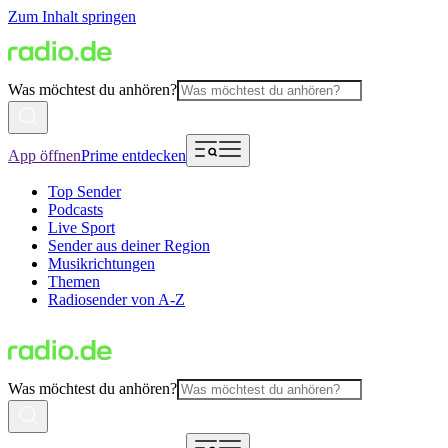
Zum Inhalt springen
Was möchtest du anhören?
App öffnen
Prime entdecken
Top Sender
Podcasts
Live Sport
Sender aus deiner Region
Musikrichtungen
Themen
Radiosender von A-Z
Was möchtest du anhören?