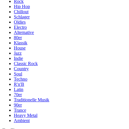
Rock
Hip Hop
Chillout
Schlager
Oldies
Electro
Alternative
80er
Klassik
House
Jazz
Indie
Classic Rock
Country
Soul
Techno
R'n'B
Latin
70er
Traditionelle Musik
90er
Trance
Heavy Metal
Ambient