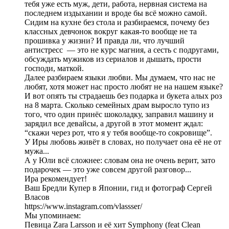
тебя уже есть муж, дети, работа, нервная система на
последнем издыхании и вроде бы всё можно самой.
Сидим на кухне без стола и разбираемся, почему без
классных девчонок вокруг какая-то вообще не та
прошивка у жизни? И правда ли, что лучший
антистресс — это не курс магния, а сесть с подругами,
обсуждать мужиков из сериалов и дышать, прости
господи, маткой.
Далее разбираем языки любви. Мы думаем, что нас не
любят, хотя может нас просто любят не на нашем языке?
И вот опять ты страдаешь без подарка и букета алых роз
на 8 марта. Сколько семейных драм выросло тупо из
того, что один принёс шоколадку, заправил машину и
зарядил все девайсы, а другой в этот момент ждал:
“скажи через рот, что я у тебя вообще-то сокровище”.
У Иры любовь живёт в словах, но получает она её не от
мужа...
А у Юли всё сложнее: словам она не очень верит, зато
подарочек — это уже совсем другой разговор...
Ира рекомендует!
Ваш Бредли Купер в Японии, гид и фотограф Сергей
Власов
https://www.instagram.com/vlassser/
Мы упоминаем:
Певица Zara Larsson и её хит Symphony (feat Clean