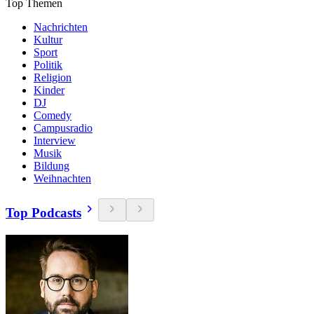
Top Themen
Nachrichten
Kultur
Sport
Politik
Religion
Kinder
DJ
Comedy
Campusradio
Interview
Musik
Bildung
Weihnachten
Top Podcasts