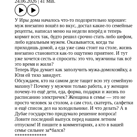
24.06.2026
|
41 Min.
У Иры дома началось что-то подозрительно хорошее:
муж внезапно вошёл во вкус, достал какие-то семейные
рецепты, написал меню на недели вперёд и теперь
кормит всех так, будто решил срочно стать либо шефом,
либо идеальным мужем. Оказывается, когда ты
приходишь домой, а еда уже сама стоит на столе, жизнь
внезапно становится как-то ощутимо приятнее. И тут
уже хочется сесть и спросить: это что, мужчины так всё
это время и жили?
Теперь Ира думает как заполучить мужа-домохозяйку, а
Юля ей тихо завидует.
Обсуждаем, кто на самом деле тащит всю эту семейную
махину? Почему у мужчин только работа, а у женщин
почему-то ещё дети, еда, форма, подарки и жизнь по
расписанию электричек? Женщина в семье — это не
просто человек за столом, а сам стол, скатерть, салфетки
и ещё список дел на холодильнике. И что делать? А в
Дубае государство придумало решение вопроса!
Ловите последний выпуск перед нашим летним
отпуском! И пишите в комментариях, а кто в вашей
семье сильнее за*бался?
*************