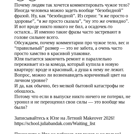
Почему людям так хочется комментировать чужое тело?
Иногда человека можно задеть вообще “безобидной”
фразой. Ну, как “безобидной”. Из серии: “я же просто о
здоровье”, “я же просто сказала”, “ну это же очевидно”.
И вот вроде никто никого не бил, а осадочек-то
остался... И именно такие фразы часто застревают в
голове сильнее всего.
Обсуждаем, почему комментарии про чужое тело, вес и
“правильный” размер — это не забота, а очень часто
просто хамство в красивой упаковке.
Юля пытается закончить ремонт и параллельно
переживает из-за комода, который купила в новую
квартиру: вроде и красивый, а душа к нему не лежит.
Вопрос, можно ли возненавидеть коричневый цвет на
личном уровне?
И да, как обычно, без мелкой бытовой катастрофы не
обошлось.
Потому что если в выпуске никто ничего не потерял, не
уронил и не переоценил свои силы — это вообще мы
были?
Записывайтесь к Юле на Летний Makeover 2026!
https://school.juliabandak.com/Waiting_list