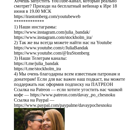
Хочешь запустить YouTube-канал, который реально
смотрят? Приходи на бесплатный вебинар к Ире 18
июня в 19.00 МСК
https://irastomberg.com/youtubeweb
*************
1) Наши инстаграмы:
https://www.instagram.com/julia_bandak/
https://www.instagram.com/stockholm_ira/
2) Так же вы всегда можете найти нас на Youtube
https://www.youtube.com/c/JuliaBandak
https://www.youtube.com/@IraStomberg
3) Наши Телеграм каналы:
https://t.me/julia_bandak
https://t.me/stockholm_ira
4) Мы очень благодарны всем известным патронам и
донатерам! Если для вас важен наш подкаст, вы можете
поддержать нас оформив подписку на ПАТРЕОН
Ссылка на Patreon — если хотите угостить нас чашкой
кофе — https://www.patreon.com/davay_po_chesnoku
Ссылка на Paypal —
https://www.paypal.com/paypalme/davaypochesnoku