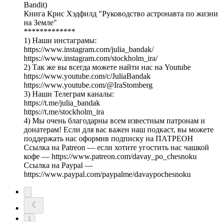
Bandit)
Книга Крис Хэдфилд "Руководство астронавта по жизни
на Земле"
*************
1) Наши инстаграмы:
https://www.instagram.com/julia_bandak/
https://www.instagram.com/stockholm_ira/
2) Так же вы всегда можете найти нас на Youtube
https://www.youtube.com/c/JuliaBandak
https://www.youtube.com/@IraStomberg
3) Наши Телеграм каналы:
https://t.me/julia_bandak
https://t.me/stockholm_ira
4) Мы очень благодарны всем известным патронам и
донатерам! Если для вас важен наш подкаст, вы можете
поддержать нас оформив подписку на ПАТРЕОН
Ссылка на Patreon — если хотите угостить нас чашкой
кофе — https://www.patreon.com/davay_po_chesnoku
Ссылка на Paypal —
https://www.paypal.com/paypalme/davaypochesnoku
1