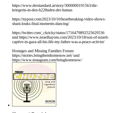
https://www.derstandard.at/story/3000000191563/die-
kriegerin-in-den-h228nden-der-hamas
https://nypost.com/2023/10/10/heartbreaking-video-shows-
shani-louks-final-moments-dancing/
https://twitter.com/_ckricky/status/1716479892525629536
und https://www.israelhayom.com/2023/10/18/son-of-israeli-
captive-in-gaza-all-his-life-my-father-was-a-peace-activist/
Hostages and Missing Families Forum:
https://stories.bringthemhomenow.net/ und
https://www.instagram.com/bringhomenow/