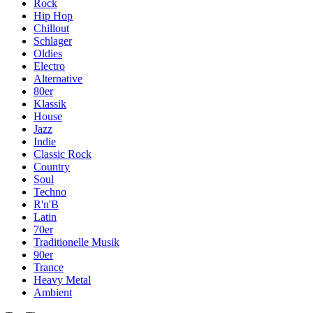
Rock
Hip Hop
Chillout
Schlager
Oldies
Electro
Alternative
80er
Klassik
House
Jazz
Indie
Classic Rock
Country
Soul
Techno
R'n'B
Latin
70er
Traditionelle Musik
90er
Trance
Heavy Metal
Ambient