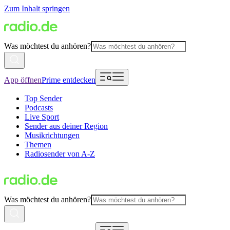
Zum Inhalt springen
Was möchtest du anhören?
App öffnen
Prime entdecken
Top Sender
Podcasts
Live Sport
Sender aus deiner Region
Musikrichtungen
Themen
Radiosender von A-Z
Was möchtest du anhören?