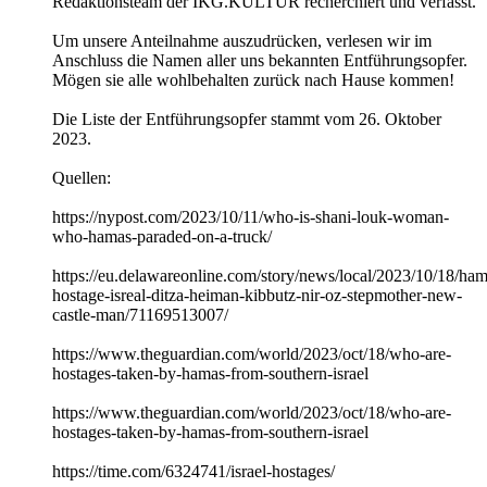
Redaktionsteam der IKG.KULTUR recherchiert und verfasst.
Um unsere Anteilnahme auszudrücken, verlesen wir im
Anschluss die Namen aller uns bekannten Entführungsopfer.
Mögen sie alle wohlbehalten zurück nach Hause kommen!
Die Liste der Entführungsopfer stammt vom 26. Oktober
2023.
Quellen:
https://nypost.com/2023/10/11/who-is-shani-louk-woman-
who-hamas-paraded-on-a-truck/
https://eu.delawareonline.com/story/news/local/2023/10/18/ham
hostage-isreal-ditza-heiman-kibbutz-nir-oz-stepmother-new-
castle-man/71169513007/
https://www.theguardian.com/world/2023/oct/18/who-are-
hostages-taken-by-hamas-from-southern-israel
https://www.theguardian.com/world/2023/oct/18/who-are-
hostages-taken-by-hamas-from-southern-israel
https://time.com/6324741/israel-hostages/