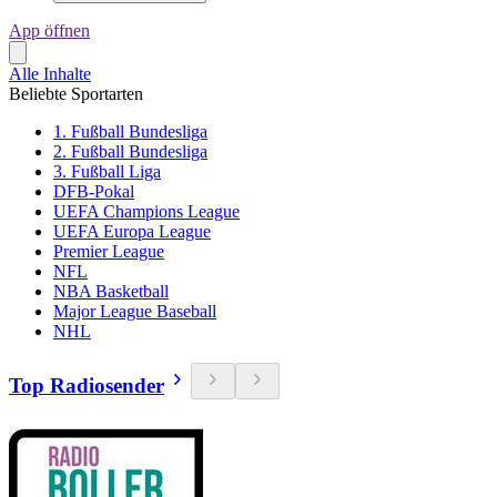
App öffnen
Alle Inhalte
Beliebte Sportarten
1. Fußball Bundesliga
2. Fußball Bundesliga
3. Fußball Liga
DFB-Pokal
UEFA Champions League
UEFA Europa League
Premier League
NFL
NBA Basketball
Major League Baseball
NHL
Top Radiosender