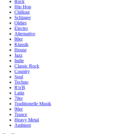
Rock
Hip Hop
Chillout
Schlager
Oldies
Electro
Alternative
80er
Klassik
House
Jazz
Indie
Classic Rock
Country
Soul
Techno
R'n'B
Latin
70er
Traditionelle Musik
90er
Trance
Heavy Metal
Ambient