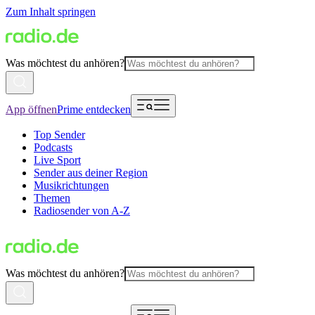
Zum Inhalt springen
Was möchtest du anhören?
App öffnen
Prime entdecken
Top Sender
Podcasts
Live Sport
Sender aus deiner Region
Musikrichtungen
Themen
Radiosender von A-Z
Was möchtest du anhören?