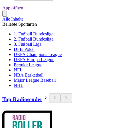
App öffnen
Alle Inhalte
Beliebte Sportarten
1. Fußball Bundesliga
2. Fußball Bundesliga
3. Fußball Liga
DFB-Pokal
UEFA Champions League
UEFA Europa League
Premier League
NFL
NBA Basketball
Major League Baseball
NHL
Top Radiosender