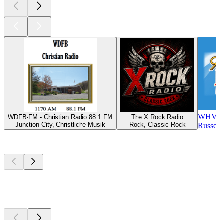
WHVE 
WDFB-FM - Christian Radio 88.1 FM
The X Rock Radio
Junction City, Christliche Musik
Rock, Classic Rock
Russel
Top
Podcasts
Top
Podcasts
Top
Podcasts