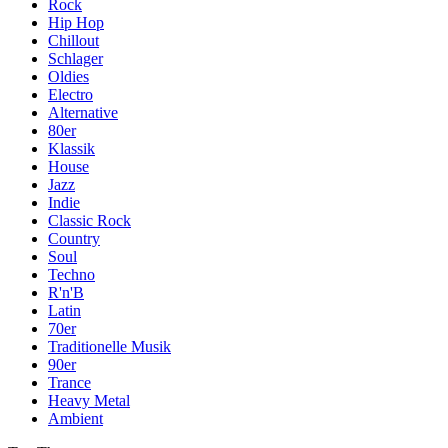
Rock
Hip Hop
Chillout
Schlager
Oldies
Electro
Alternative
80er
Klassik
House
Jazz
Indie
Classic Rock
Country
Soul
Techno
R'n'B
Latin
70er
Traditionelle Musik
90er
Trance
Heavy Metal
Ambient