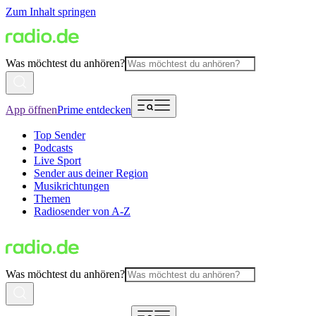
Zum Inhalt springen
Was möchtest du anhören?
App öffnen
Prime entdecken
Top Sender
Podcasts
Live Sport
Sender aus deiner Region
Musikrichtungen
Themen
Radiosender von A-Z
Was möchtest du anhören?