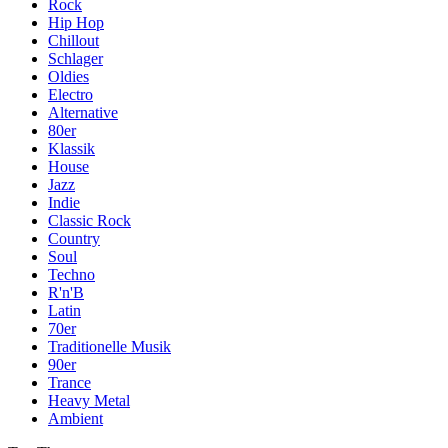
Rock
Hip Hop
Chillout
Schlager
Oldies
Electro
Alternative
80er
Klassik
House
Jazz
Indie
Classic Rock
Country
Soul
Techno
R'n'B
Latin
70er
Traditionelle Musik
90er
Trance
Heavy Metal
Ambient