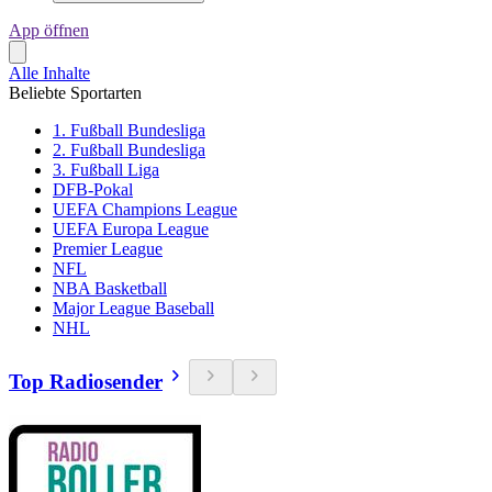
App öffnen
Alle Inhalte
Beliebte Sportarten
1. Fußball Bundesliga
2. Fußball Bundesliga
3. Fußball Liga
DFB-Pokal
UEFA Champions League
UEFA Europa League
Premier League
NFL
NBA Basketball
Major League Baseball
NHL
Top Radiosender