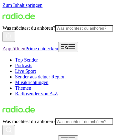
Zum Inhalt springen
Was möchtest du anhören?
App öffnen
Prime entdecken
Top Sender
Podcasts
Live Sport
Sender aus deiner Region
Musikrichtungen
Themen
Radiosender von A-Z
Was möchtest du anhören?