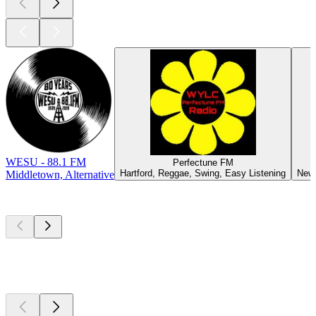
WESU - 88.1 FM
Perfectune FM
Hartford, Reggae, Swing, Easy Listening
New 
Middletown, Alternative
Top
Podcasts
Top
Podcasts
Top
Podcasts