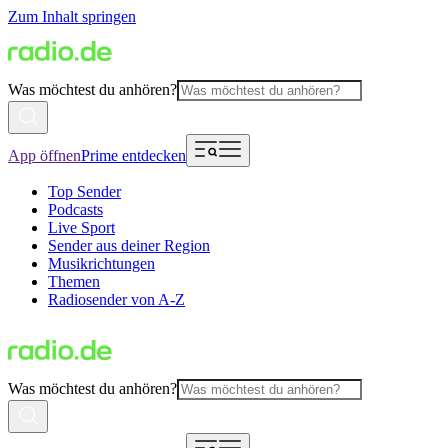
Zum Inhalt springen
Was möchtest du anhören?
App öffnen
Prime entdecken
Top Sender
Podcasts
Live Sport
Sender aus deiner Region
Musikrichtungen
Themen
Radiosender von A-Z
Was möchtest du anhören?