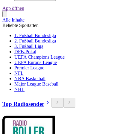
App öffnen
Alle Inhalte
Beliebte Sportarten
1. Fußball Bundesliga
2. Fußball Bundesliga
3. Fußball Liga
DFB-Pokal
UEFA Champions League
UEFA Europa League
Premier League
NFL
NBA Basketball
Major League Baseball
NHL
Top Radiosender