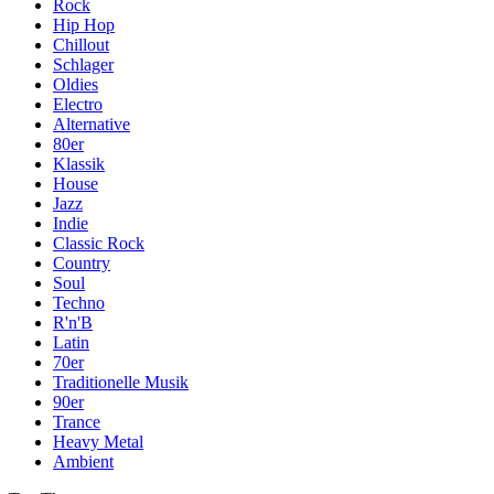
Rock
Hip Hop
Chillout
Schlager
Oldies
Electro
Alternative
80er
Klassik
House
Jazz
Indie
Classic Rock
Country
Soul
Techno
R'n'B
Latin
70er
Traditionelle Musik
90er
Trance
Heavy Metal
Ambient