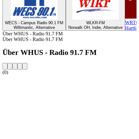
WRTC-
WECS - Campus Radio 90.1 FM
WLKR-FM
Willimantic, Alternative
Norwalk OH, Indie, Alternative
Hartfor
Über WHUS - Radio 91.7 FM
Über WHUS - Radio 91.7 FM
Über WHUS - Radio 91.7 FM
(0)
Sender-Website