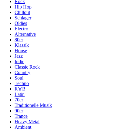
Rock
Hip Hop
Chillout
Schlager
Oldies
Electro
Alternative
80er
Klassik
House
Jazz
Indie
Classic Rock
Country
Soul
Techno
R'n'B
Latin
70er
Traditionelle Musik
90er
Trance
Heavy Metal
Ambient