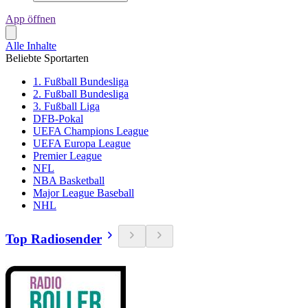
App öffnen
Alle Inhalte
Beliebte Sportarten
1. Fußball Bundesliga
2. Fußball Bundesliga
3. Fußball Liga
DFB-Pokal
UEFA Champions League
UEFA Europa League
Premier League
NFL
NBA Basketball
Major League Baseball
NHL
Top Radiosender