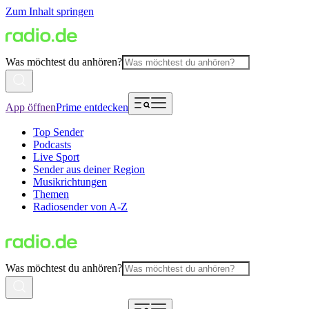
Zum Inhalt springen
Was möchtest du anhören?
App öffnen
Prime entdecken
Top Sender
Podcasts
Live Sport
Sender aus deiner Region
Musikrichtungen
Themen
Radiosender von A-Z
Was möchtest du anhören?