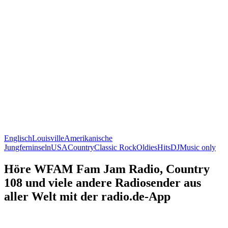
Englisch
Louisville
Amerikanische
Jungferninseln
USA
Country
Classic Rock
Oldies
Hits
DJ
Music only
Höre WFAM Fam Jam Radio, Country
108 und viele andere Radiosender aus
aller Welt mit der radio.de-App