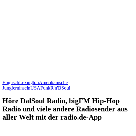
Englisch
Lexington
Amerikanische
Jungferninseln
USA
Funk
R'n'B
Soul
Höre DalSoul Radio, bigFM Hip-Hop
Radio und viele andere Radiosender aus
aller Welt mit der radio.de-App