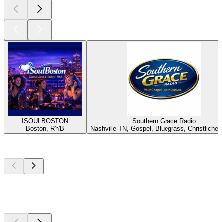
ISOULBOSTON
Southern Grace Radio
Boston, R'n'B
Nashville TN, Gospel, Bluegrass, Christliche
Top
Podcasts
Top
Podcasts
Top
Podcasts