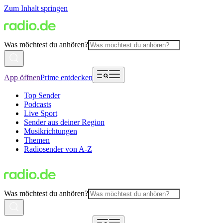
Zum Inhalt springen
Was möchtest du anhören?
App öffnen
Prime entdecken
Top Sender
Podcasts
Live Sport
Sender aus deiner Region
Musikrichtungen
Themen
Radiosender von A-Z
Was möchtest du anhören?