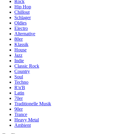
Rock
Hip Hop
Chillout
Schlager
Oldies
Electro
Alternative
80er
Klassik
House
Jazz
Indie
Classic Rock
Country
Soul
Techno
R'n'B
Latin
70er
Traditionelle Musik
90er
Trance
Heavy Metal
Ambient