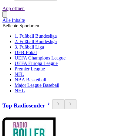
App öffnen
Alle Inhalte
Beliebte Sportarten
1. Fußball Bundesliga
2. Fußball Bundesliga
3. Fußball Liga
DFB-Pokal
UEFA Champions League
UEFA Europa League
Premier League
NFL
NBA Basketball
Major League Baseball
NHL
Top Radiosender