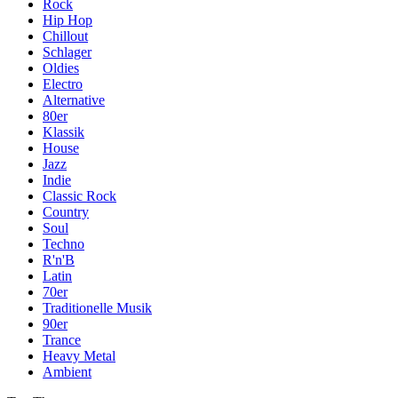
Rock
Hip Hop
Chillout
Schlager
Oldies
Electro
Alternative
80er
Klassik
House
Jazz
Indie
Classic Rock
Country
Soul
Techno
R'n'B
Latin
70er
Traditionelle Musik
90er
Trance
Heavy Metal
Ambient