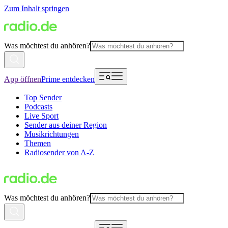
Zum Inhalt springen
Was möchtest du anhören?
App öffnen
Prime entdecken
Top Sender
Podcasts
Live Sport
Sender aus deiner Region
Musikrichtungen
Themen
Radiosender von A-Z
Was möchtest du anhören?