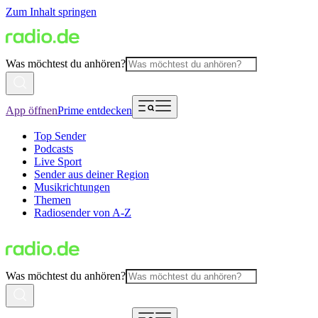
Zum Inhalt springen
Was möchtest du anhören?
App öffnen
Prime entdecken
Top Sender
Podcasts
Live Sport
Sender aus deiner Region
Musikrichtungen
Themen
Radiosender von A-Z
Was möchtest du anhören?