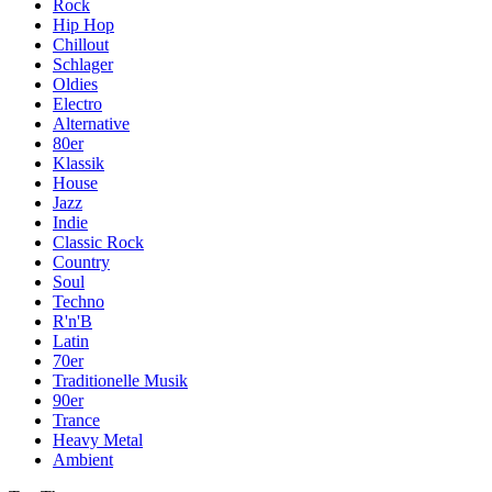
Rock
Hip Hop
Chillout
Schlager
Oldies
Electro
Alternative
80er
Klassik
House
Jazz
Indie
Classic Rock
Country
Soul
Techno
R'n'B
Latin
70er
Traditionelle Musik
90er
Trance
Heavy Metal
Ambient