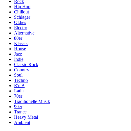
Rock
Hip Hop
Chillout
Schlager
Oldies
Electro
Alternative
80er
Klassik
House
Jazz
Indie
Classic Rock
Country
Soul
Techno
R'n'B
Latin
70er
Traditionelle Musik
90er
Trance
Heavy Metal
Ambient