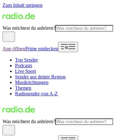
Zum Inhalt springen
Was möchtest du anhören?
App öffnen
Prime entdecken
Top Sender
Podcasts
Live Sport
Sender aus deiner Region
Musikrichtungen
Themen
Radiosender von A-Z
Was möchtest du anhören?