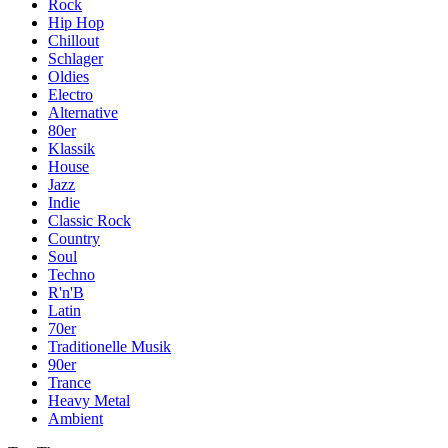
Rock
Hip Hop
Chillout
Schlager
Oldies
Electro
Alternative
80er
Klassik
House
Jazz
Indie
Classic Rock
Country
Soul
Techno
R'n'B
Latin
70er
Traditionelle Musik
90er
Trance
Heavy Metal
Ambient