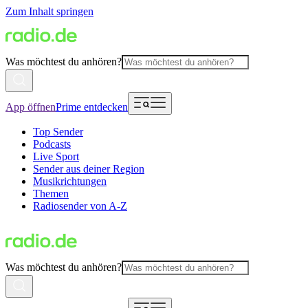
Zum Inhalt springen
Was möchtest du anhören?
App öffnen
Prime entdecken
Top Sender
Podcasts
Live Sport
Sender aus deiner Region
Musikrichtungen
Themen
Radiosender von A-Z
Was möchtest du anhören?