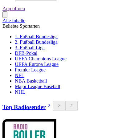
App öffnen
Alle Inhalte
Beliebte Sportarten
1. Fußball Bundesliga
2. Fußball Bundesliga
3. Fußball Liga
DFB-Pokal
UEFA Champions League
UEFA Europa League
Premier League
NFL
NBA Basketball
Major League Baseball
NHL
Top Radiosender