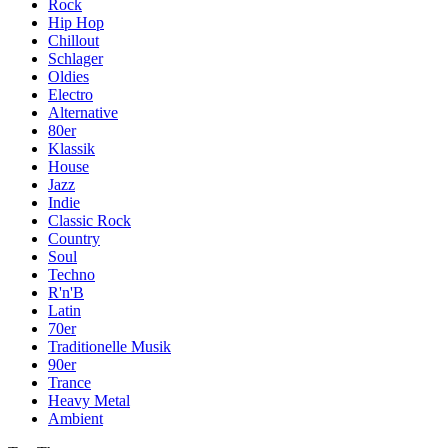
Rock
Hip Hop
Chillout
Schlager
Oldies
Electro
Alternative
80er
Klassik
House
Jazz
Indie
Classic Rock
Country
Soul
Techno
R'n'B
Latin
70er
Traditionelle Musik
90er
Trance
Heavy Metal
Ambient