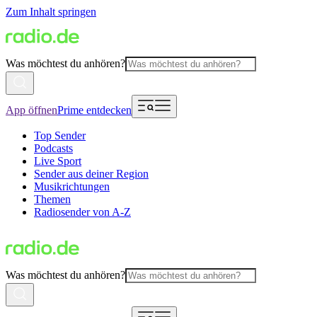
Zum Inhalt springen
Was möchtest du anhören?
App öffnen
Prime entdecken
Top Sender
Podcasts
Live Sport
Sender aus deiner Region
Musikrichtungen
Themen
Radiosender von A-Z
Was möchtest du anhören?