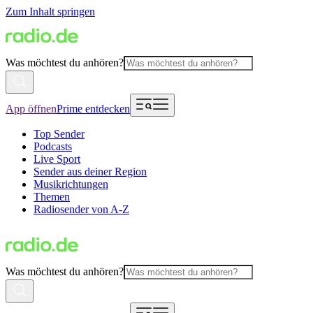
Zum Inhalt springen
Was möchtest du anhören?
App öffnen
Prime entdecken
Top Sender
Podcasts
Live Sport
Sender aus deiner Region
Musikrichtungen
Themen
Radiosender von A-Z
Was möchtest du anhören?