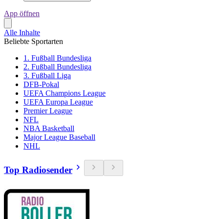
App öffnen
Alle Inhalte
Beliebte Sportarten
1. Fußball Bundesliga
2. Fußball Bundesliga
3. Fußball Liga
DFB-Pokal
UEFA Champions League
UEFA Europa League
Premier League
NFL
NBA Basketball
Major League Baseball
NHL
Top Radiosender