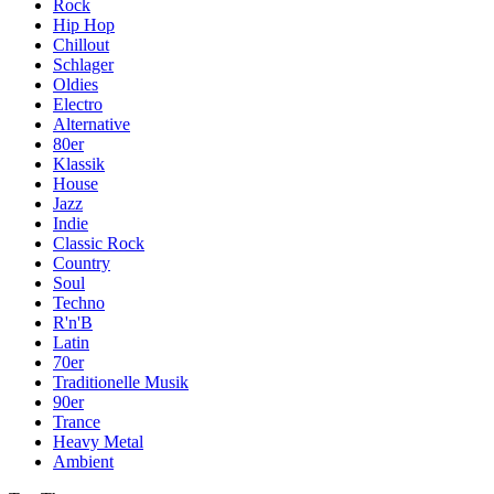
Rock
Hip Hop
Chillout
Schlager
Oldies
Electro
Alternative
80er
Klassik
House
Jazz
Indie
Classic Rock
Country
Soul
Techno
R'n'B
Latin
70er
Traditionelle Musik
90er
Trance
Heavy Metal
Ambient