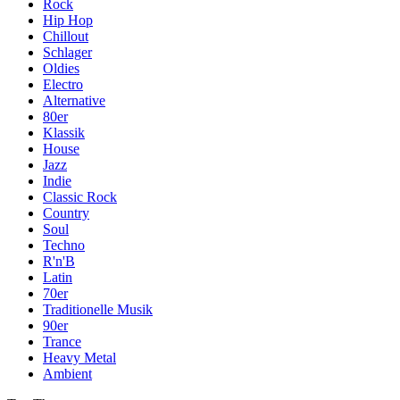
Rock
Hip Hop
Chillout
Schlager
Oldies
Electro
Alternative
80er
Klassik
House
Jazz
Indie
Classic Rock
Country
Soul
Techno
R'n'B
Latin
70er
Traditionelle Musik
90er
Trance
Heavy Metal
Ambient