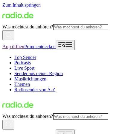
Zum Inhalt springen
Was möchtest du anhören?
App öffnen
Prime entdecken
Top Sender
Podcasts
Live Sport
Sender aus deiner Region
Musikrichtungen
Themen
Radiosender von A-Z
Was möchtest du anhören?