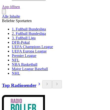
App öffnen
Alle Inhalte
Beliebte Sportarten
1. Fußball Bundesliga
2. Fußball Bundesliga
3. Fußball Liga
DFB-Pokal
UEFA Champions League
UEFA Europa League
Premier League
NFL
NBA Basketball
Major League Baseball
NHL
Top Radiosender