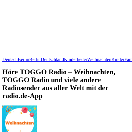
Deutsch
Berlin
Berlin
Deutschland
Kinderlieder
Weihnachten
Kinder
Fam
Höre TOGGO Radio – Weihnachten,
TOGGO Radio und viele andere
Radiosender aus aller Welt mit der
radio.de-App