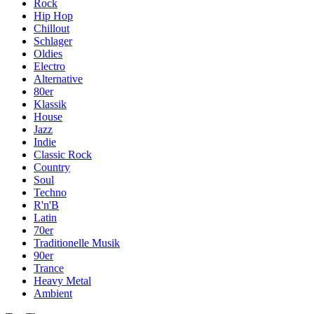
Rock
Hip Hop
Chillout
Schlager
Oldies
Electro
Alternative
80er
Klassik
House
Jazz
Indie
Classic Rock
Country
Soul
Techno
R'n'B
Latin
70er
Traditionelle Musik
90er
Trance
Heavy Metal
Ambient