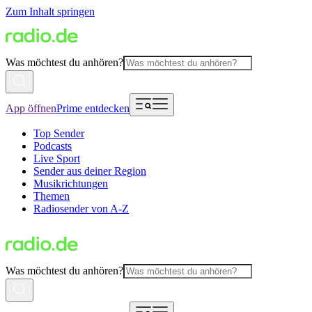
Zum Inhalt springen
Was möchtest du anhören?
App öffnen
Prime entdecken
Top Sender
Podcasts
Live Sport
Sender aus deiner Region
Musikrichtungen
Themen
Radiosender von A-Z
Was möchtest du anhören?